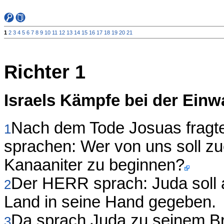
1
2
3
4
5
6
7
8
9
10
11
12
13
14
15
16
17
18
19
20
21
Richter 1
Israels Kämpfe bei der Ein
Nach dem Tode Josuas fragt
1
sprachen: Wer von uns soll zu
Kanaaniter zu beginnen?
Der HERR sprach: Juda soll 
2
Land in seine Hand gegeben.
Da sprach Juda zu seinem Bru
3