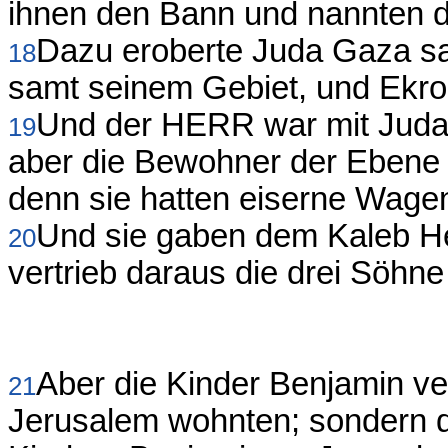
ihnen den Bann und nannten d
Dazu eroberte Juda Gaza sa
18
samt seinem Gebiet, und Ekro
Und der HERR war mit Juda,
19
aber die Bewohner der Ebene v
denn sie hatten eiserne Wage
Und sie gaben dem Kaleb He
20
vertrieb daraus die drei Söhn
Aber die Kinder Benjamin ver
21
Jerusalem wohnten; sondern d