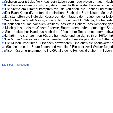
Sebulon aber ist das Volk, das sein Leben dem Tode preisgibt; auch Naph
18
Die Könige kamen und stritten; da stritten die Könige der Kanaaniter zu
19
Die Sterne am Himmel kämpften mit, sie verließen ihre Bahnen und stritte
20
Der Bach Kison riß sie fort, der feindliche Bach, der Bach Kison. Meine Seel
21
Da stampften die Hufe der Rosse von dem Jagen, dem Jagen seiner Edle
22
Verfluchet die Stadt Meros, sprach der Engel des HERRN; ja, fluchet se
23
Gepriesen sei Jael vor allen Weibern, das Weib Hebers, des Keniters; gepr
24
Milch gab sie, als er Wasser forderte, Butter brachte sie in prächtiger Sch
25
Sie streckte ihre Hand aus nach dem Pflock, ihre Rechte nach dem sch
26
Er krümmte sich zu ihren Füßen, fiel nieder und lag da; zu ihren Füßen krü
27
Die Mutter Siseras sah durchs Fenster und schrie klagend durchs Gitte
28
Die Klugen unter ihren Fürstinnen antworteten. Und auch sie beantwortet s
29
«Sollten sie nicht Beute finden und verteilen? Ein oder zwei Weiber für 
30
Also müssen umkommen, o HERR, alle deine Feinde; die aber Ihn lieben, m
31
Die Bibel
|
Impressum
Administration