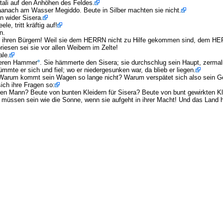
tali auf den Anhöhen des Feldes.
 Taanach am Wasser Megiddo. Beute in Silber machten sie nicht.
n wider Sisera.
e, tritt kräftig auf!
n.
hr ihren Bürgern! Weil sie dem HERRN nicht zu Hilfe gekommen sind, dem HE
iesen sei sie vor allen Weibern im Zelte!
ale.
weren Hammer
. Sie hämmerte den Sisera; sie durchschlug sein Haupt, zermal
mmte er sich und fiel; wo er niedergesunken war, da blieb er liegen.
r: Warum kommt sein Wagen so lange nicht? Warum verspätet sich also sein 
ich ihre Fragen so:
jeden Mann? Beute von bunten Kleidern für Sisera? Beute von bunt gewirkten K
üssen sein wie die Sonne, wenn sie aufgeht in ihrer Macht! Und das Land ha