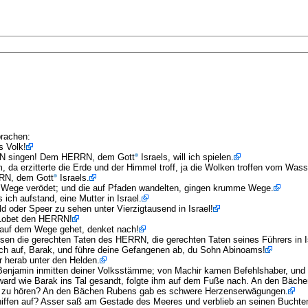
prachen:
s Volk!
HERRN singen! Dem HERRN, dem Gott
Israels, will ich spielen.
da erzitterte die Erde und der Himmel troff, ja die Wolken troffen vom Wass
RRN, dem Gott
Israels.
e Wege verödet; und die auf Pfaden wandelten, gingen krumme Wege.
 ich aufstand, eine Mutter in Israel.
ld oder Speer zu sehen unter Vierzigtausend in Israel!
. Lobet den HERRN!
hr auf dem Wege gehet, denket nach!
eisen die gerechten Taten des HERRN, die gerechten Taten seines Führers in 
dich auf, Barak, und führe deine Gefangenen ab, du Sohn Abinoams!
r herab unter den Helden.
 Benjamin inmitten deiner Volksstämme; von Machir kamen Befehlshaber, und
 ward wie Barak ins Tal gesandt, folgte ihm auf dem Fuße nach. An den Bäc
e zu hören? An den Bächen Rubens gab es schwere Herzenserwägungen.
chiffen auf? Asser saß am Gestade des Meeres und verblieb an seinen Buchte