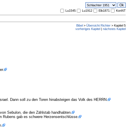
Lu1545
Lu1912
Elb1871
KonNT
Bibel
>
Übersicht Richter
> Kapitel 5
vorheriges Kapitel
|
nächstes Kapitel
er.
Israel. Dann soll zu den Toren hinabsteigen das Volk des HERRN.
 von Sebulon, die den Zählstab handhabten.
hen Rubens gab es schwere Herzensentschlüsse.
n.