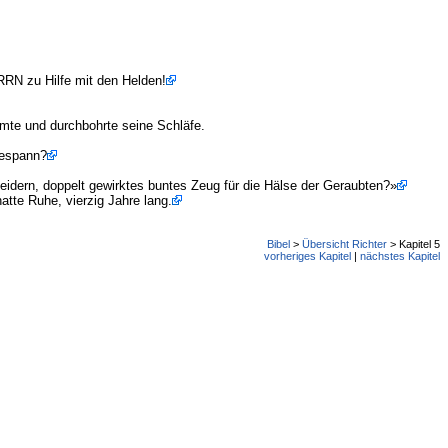
RRN zu Hilfe mit den Helden!
mte und durchbohrte seine Schläfe.
Gespann?
leidern, doppelt gewirktes buntes Zeug für die Hälse der Geraubten?»
tte Ruhe, vierzig Jahre lang.
Bibel
>
Übersicht Richter
> Kapitel 5
vorheriges Kapitel
|
nächstes Kapitel