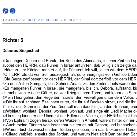
1
2
3
4
5
6
7
8
9
10
11
12
13
14
15
16
17
18
19
20
21
Richter 5
Deboras Siegeslied
Da sangen Debora und Barak, der Sohn des Abinoams, in jener Zeit und s
1
Lobet den HERRN, daß Führer in Israel anführten, daß willig sich zeigte da
2
Höret zu, ihr Könige, merket auf, ihr Fürsten! Ich will, ja ich will dem 
3
O HERR, als du von Seir auszogest, als du einhergingst vom Gefilde Edom, 
4
Die Berge zerflossen vor dem HERRN, der Sinai dort zerfloß vor dem HE
5
Zu den Zeiten Samgars, des Sohnes Anats, zu den Zeiten Jaels waren di
6
Es mangelten Führer in Israel, sie mangelten, bis ich, Debora, aufstand, bis
7
Israel erwählte neue Götter, da war Krieg in ihren Toren, und kaum ein Schi
8
Mein Herz gehört den Regenten Israels, den Freiwilligen unter dem Volke
9
Die ihr auf schönen Eselinnen reitet, die ihr auf Decken sitzet, und die i
10
Trotz des Schreiens der Zerstörer soll man daselbst, an den Brunnen, pr
11
Wohlauf, wohlauf, Debora; wohlauf, wohlauf, und singe ein Lied! Mache 
12
Da stieg hinunter der Überrest der Edlen des Volkes, der HERR selbst fuh
13
Von Ephraim zogen herab, deren Wurzeln in Amalek waren; hinter dir her
14
Auch meine Fürsten von Issaschar hielten es mit Debora; und Issaschar
15
Warum bist du zwischen den Hürden geblieben, um das Blöken der Herd
16
Gilead verblieb jenseits des Jordan, und warum hielt sich Dan bei den S
17