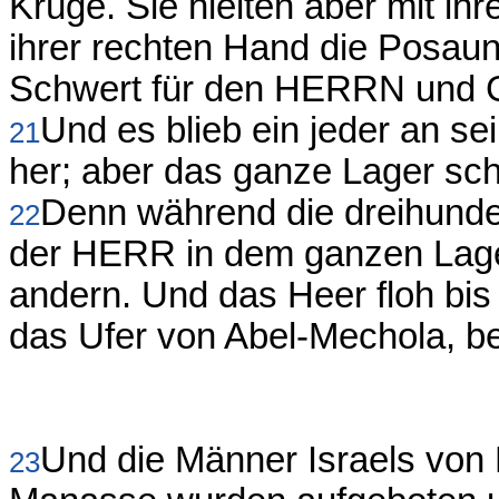
Krüge. Sie hielten aber mit ih
ihrer rechten Hand die Posaune
Schwert für den HERRN und 
Und es blieb ein jeder an s
21
her; aber das ganze Lager schr
Denn während die dreihunder
22
der HERR in dem ganzen Lage
andern. Und das Heer floh bis 
das Ufer von Abel-Mechola, be
Und die Männer Israels von
23