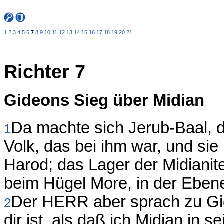
1
2
3
4
5
6
7
8
9
10
11
12
13
14
15
16
17
18
19
20
21
Richter 7
Gideons Sieg über Midian
Da machte sich Jerub-Baal, da
1
Volk, das bei ihm war, und sie
Harod; das Lager der Midianite
beim Hügel More, in der Eben
Der HERR aber sprach zu Gide
2
dir ist, als daß ich Midian in 