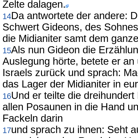
Zelte dalagen.
Da antwortete der andere: Da
14
Schwert Gideons, des Sohnes d
die Midianiter samt dem ganz
Als nun Gideon die Erzählu
15
Auslegung hörte, betete er an
Israels zurück und sprach: M
das Lager der Midianiter in e
Und er teilte die dreihunder
16
allen Posaunen in die Hand u
Fackeln darin
und sprach zu ihnen: Seht a
17