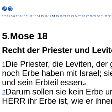
1
2
3
4
5
6
7
8
9
10
11
12
13
14
15
16
17
18
19
20
21
22
23
24
25
26
27
28
29
30
31
32
33
5.Mose 18
Recht der Priester und Levi
Die Priester, die Leviten, der
1
noch Erbe haben mit Israel; s
und sein Erbteil essen.
Darum sollen sie kein Erbe un
2
HERR ihr Erbe ist, wie er ihn