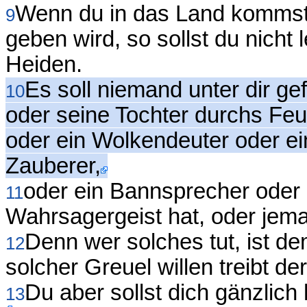
Wenn du in das Land kommst
9
geben wird, so sollst du nicht
Heiden.
Es soll niemand unter dir g
10
oder seine Tochter durchs Feu
oder ein Wolkendeuter oder e
Zauberer,
oder ein Bannsprecher oder 
11
Wahrsagergeist hat, oder jeman
Denn wer solches tut, ist 
12
solcher Greuel willen treibt d
Du aber sollst dich gänzlic
13