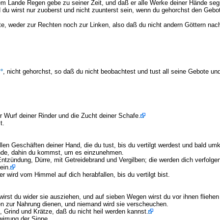
 Lande Regen gebe zu seiner Zeit, und daß er alle Werke deiner Hände segne.
u wirst nur zuoberst und nicht zuunterst sein, wenn du gehorchst den Geb
te, weder zur Rechten noch zur Linken, also daß du nicht andern Göttern nac
s
, nicht gehorchst, so daß du nicht beobachtest und tust all seine Gebote und
er Wurf deiner Rinder und die Zucht deiner Schafe.
t.
en Geschäften deiner Hand, die du tust, bis du vertilgt werdest und bald u
Lande, dahin du kommst, um es einzunehmen.
ntzündung, Dürre, mit Getreidebrand und Vergilben; die werden dich verfolg
ein.
wird vom Himmel auf dich herabfallen, bis du vertilgt bist.
rst du wider sie ausziehen, und auf sieben Wegen wirst du vor ihnen fliehen
en zur Nahrung dienen, und niemand wird sie verscheuchen.
Grind und Krätze, daß du nicht heil werden kannst.
irrung der Sinne.