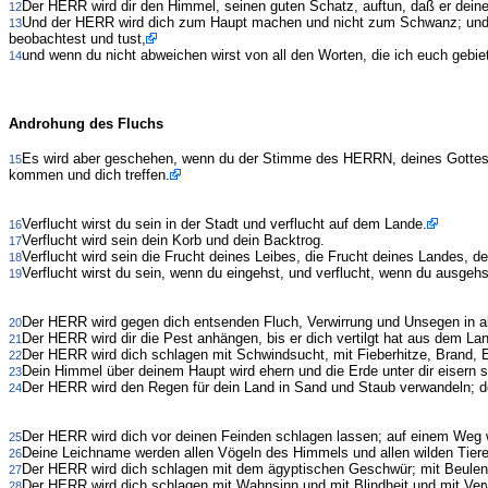
Der HERR wird dir den Himmel, seinen guten Schatz, auftun, daß er deinem
12
Und der HERR wird dich zum Haupt machen und nicht zum Schwanz; und d
13
beobachtest und tust,
und wenn du nicht abweichen wirst von all den Worten, die ich euch gebie
14
Androhung des Fluchs
Es wird aber geschehen, wenn du der Stimme des HERRN, deines Gotte
15
kommen und dich treffen.
Verflucht wirst du sein in der Stadt und verflucht auf dem Lande.
16
Verflucht wird sein dein Korb und dein Backtrog.
17
Verflucht wird sein die Frucht deines Leibes, die Frucht deines Landes, d
18
Verflucht wirst du sein, wenn du eingehst, und verflucht, wenn du ausgehs
19
Der HERR wird gegen dich entsenden Fluch, Verwirrung und Unsegen in all
20
Der HERR wird dir die Pest anhängen, bis er dich vertilgt hat aus dem 
21
Der HERR wird dich schlagen mit Schwindsucht, mit Fieberhitze, Brand, E
22
Dein Himmel über deinem Haupt wird ehern und die Erde unter dir eisern s
23
Der HERR wird den Regen für dein Land in Sand und Staub verwandeln; der 
24
Der HERR wird dich vor deinen Feinden schlagen lassen; auf einem Weg wi
25
Deine Leichname werden allen Vögeln des Himmels und allen wilden Tier
26
Der HERR wird dich schlagen mit dem ägyptischen Geschwür; mit Beulen, 
27
Der HERR wird dich schlagen mit Wahnsinn und mit Blindheit und mit Verw
28