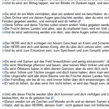
Und du wirst am Mittag tappen, wie ein Blinder im Dunkeln tappt, und wir
29
Du wirst dir ein Weib vermählen, aber ein anderer wird sie beschlafen; du
30
Dein Ochse wird vor deinen Augen geschlachtet werden, aber du wirst n
31
Feinden gegeben werden, und niemand wird dir helfen.
Deine Söhne und deine Töchter sollen einem andern Volke gegeben werde
32
Die Frucht deines Landes und alles, was du erarbeitet hast, wird ein Vol
33
Und du wirst wahnsinnig werden von dem, was deine Augen sehen müsse
34
Der HERR wird dich schlagen mit bösem Geschwür an Knien und Schenkeln,
35
Der HERR wird dich und deinen König, den du über dich setzen wirst, unter
36
Und du wirst zum Entsetzen sein, zum Sprichwort und zum Gespött unter 
37
Du wirst viel Samen auf das Feld hinausführen und wenig einsammeln
; 
38
Du wirst Weinberge pflanzen und bauen, aber keinen Wein trinken und ein
39
Du wirst Ölbäume haben in allen deinen Grenzen; aber du wirst dich nicht 
40
Du wirst Söhne und Töchter zeugen und doch keine haben; denn man wird
41
Das Ungeziefer wird alle deine Bäume und die Früchte deines Landes fre
42
Der Fremdling, der bei dir ist, wird immer höher über dich emporsteigen, 
43
Er wird dir leihen, du aber wirst ihm nicht leihen; er wird das Haupt sein,
44
Und alle diese Flüche werden über dich kommen und dich verfolgen und tre
45
beobachten, die er dir geboten hat.
Darum werden sie als Zeichen und Wunder an dir und an deinem Samen se
46
Dafür, daß du dem HERRN, deinem Gott
, nicht gedient hast mit fröhlic
47