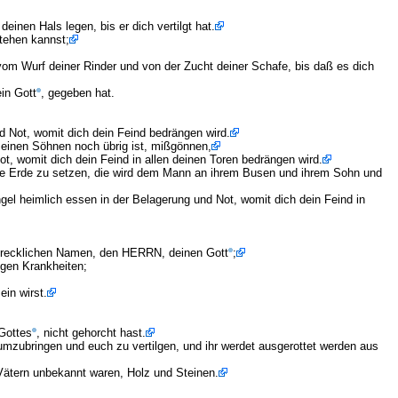
inen Hals legen, bis er dich vertilgt hat.
stehen kannst;
, vom Wurf deiner Rinder und von der Zucht deiner Schafe, bis daß es dich
in Gott
, gegeben hat.
d Not, womit dich dein Feind bedrängen wird.
einen Söhnen noch übrig ist, mißgönnen,
t, womit dich dein Feind in allen deinen Toren bedrängen wird.
 die Erde zu setzen, die wird dem Mann an ihrem Busen und ihrem Sohn und
gel heimlich essen in der Belagerung und Not, womit dich dein Feind in
schrecklichen Namen, den HERRN, deinen Gott
;
igen Krankheiten;
in wirst.
Gottes
, nicht gehorcht hast.
mzubringen und euch zu vertilgen, und ihr werdet ausgerottet werden aus
 Vätern unbekannt waren, Holz und Steinen.