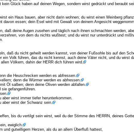
st kein Glück haben auf deinen Wegen, sondern wirst gedrückt und beraubt sei
 wirst ein Haus bauen, aber nicht darin wohnen; du wirst einen Weinberg pflan
icht davon essen; dein Esel wird mit Gewalt von deinem Angesicht weggenom
n, daß deine Augen zusehen und täglich nach ihnen schmachten werden, aber
k verzehren, von dem du nichts wußtest; und du wirst nur unterdrückt und miß
n.
 daß du nicht geheilt werden kannst, von deiner Fußsohle bis auf den Sche
 ein Volk führen, das du nicht kennst, auch deine Väter nicht, und du wirst 
allen Völkern, dahin der HERR dich führen wird.
denn die Heuschrecken werden es abfressen.
kellern; denn die Würmer werden es abfressen.
mit Öl salben; denn deine Oliven werden abfallen.
 sie gefangenführen.
ssen.
du aber wirst immer tiefer herunterkommen.
 du aber wirst der Schwanz sein.
ffen, bis du vertilgt sein wirst, weil du der Stimme des HERRN, deines Gott
in, ewiglich.
hem und gutwilligem Herzen, als du an allem Überfluß hattest,