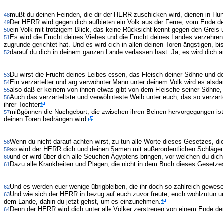
mußt du deinen Feinden, die dir der HERR zuschicken wird, dienen in Hunger
48
Der HERR wird gegen dich aufbieten ein Volk aus der Ferne, vom Ende der
49
ein Volk mit trotzigem Blick, das keine Rücksicht kennt gegen den Greis
50
Es wird die Frucht deines Viehes und die Frucht deines Landes verzehren, 
51
zugrunde gerichtet hat. Und es wird dich in allen deinen Toren ängstigen, b
darauf du dich in deinem ganzen Lande verlassen hast. Ja, es wird dich ä
52
Du wirst die Frucht deines Leibes essen, das Fleisch deiner Söhne und de
53
Ein verzärtelter und arg verwöhnter Mann unter deinem Volk wird es al
54
also daß er keinem von ihnen etwas gibt von dem Fleische seiner Söhne, d
55
Auch das verzärteltste und verwöhnteste Weib unter euch, das so verzärt
56
ihrer Tochter
mißgönnen die Nachgeburt, die zwischen ihren Beinen hervorgegangen ist, 
57
deinen Toren bedrängen wird.
Wenn du nicht darauf achten wirst, zu tun alle Worte dieses Gesetzes, d
58
so wird der HERR dich und deinen Samen mit außerordentlichen Schlägen 
59
und er wird über dich alle Seuchen Ägyptens bringen, vor welchen du dich 
60
Dazu alle Krankheiten und Plagen, die nicht in dem Buch dieses Gesetzes
61
Und es werden euer wenige übrigbleiben, die ihr doch so zahlreich gewe
62
Und wie sich der HERR in bezug auf euch zuvor freute, euch wohlzutun un
63
dem Lande, dahin du jetzt gehst, um es einzunehmen.
Denn der HERR wird dich unter alle Völker zerstreuen von einem Ende der
64