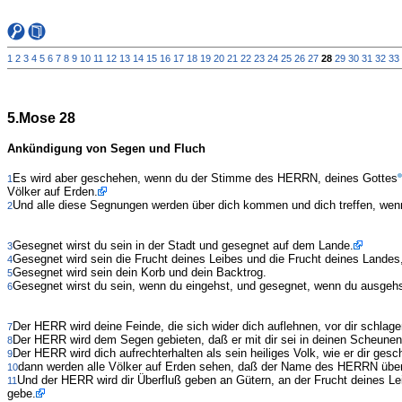
1
2
3
4
5
6
7
8
9
10
11
12
13
14
15
16
17
18
19
20
21
22
23
24
25
26
27
28
29
30
31
32
33
5.Mose 28
Ankündigung von Segen und Fluch
Es wird aber geschehen, wenn du der Stimme des HERRN, deines Gottes
1
Völker auf Erden.
Und alle diese Segnungen werden über dich kommen und dich treffen, we
2
Gesegnet wirst du sein in der Stadt und gesegnet auf dem Lande.
3
Gesegnet wird sein die Frucht deines Leibes und die Frucht deines Landes,
4
Gesegnet wird sein dein Korb und dein Backtrog.
5
Gesegnet wirst du sein, wenn du eingehst, und gesegnet, wenn du ausgehs
6
Der HERR wird deine Feinde, die sich wider dich auflehnen, vor dir schlag
7
Der HERR wird dem Segen gebieten, daß er mit dir sei in deinen Scheunen 
8
Der HERR wird dich aufrechterhalten als sein heiliges Volk, wie er dir g
9
dann werden alle Völker auf Erden sehen, daß der Name des HERRN über di
10
Und der HERR wird dir Überfluß geben an Gütern, an der Frucht deines L
11
gebe.