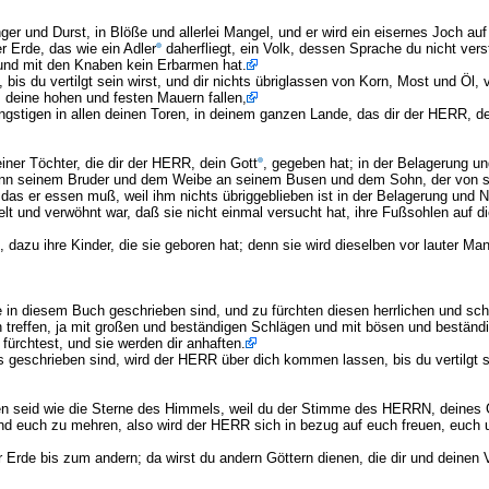
 und Durst, in Blöße und allerlei Mangel, und er wird ein eisernes Joch auf de
 Erde, das wie ein Adler
daherfliegt, ein Volk, dessen Sprache du nicht ver
 und mit den Knaben kein Erbarmen hat.
bis du vertilgt sein wirst, und dir nichts übriglassen von Korn, Most und Öl
is deine hohen und festen Mauern fallen,
ngstigen in allen deinen Toren, in deinem ganzen Lande, das dir der HERR, de
iner Töchter, die dir der HERR, dein Gott
, gegeben hat; in der Belagerung un
sdann seinem Bruder und dem Weibe an seinem Busen und dem Sohn, der von s
as er essen muß, weil ihm nichts übriggeblieben ist in der Belagerung und No
elt und verwöhnt war, daß sie nicht einmal versucht hat, ihre Fußsohlen auf
dazu ihre Kinder, die sie geboren hat; denn sie wird dieselben vor lauter Man
ie in diesem Buch geschrieben sind, und zu fürchten diesen herrlichen und 
treffen, ja mit großen und beständigen Schlägen und mit bösen und beständ
fürchtest, und sie werden dir anhaften.
 geschrieben sind, wird der HERR über dich kommen lassen, bis du vertilgt se
sen seid wie die Sterne des Himmels, weil du der Stimme des HERRN, deines 
d euch zu mehren, also wird der HERR sich in bezug auf euch freuen, euch u
 Erde bis zum andern; da wirst du andern Göttern dienen, die dir und deinen