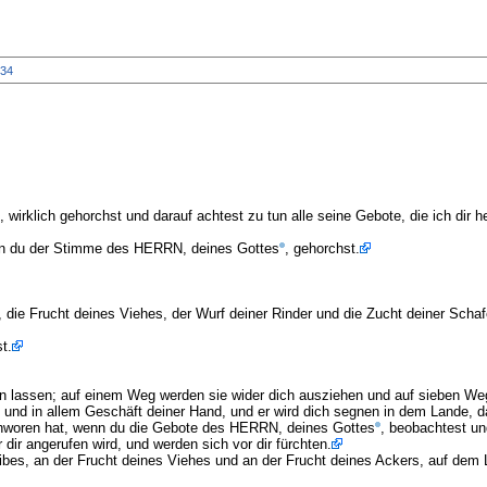
34
, wirklich gehorchst und darauf achtest zu tun alle seine Gebote, die ich dir
nn du der Stimme des HERRN, deines Gottes
, gehorchst.
 die Frucht deines Viehes, der Wurf deiner Rinder und die Zucht deiner Schaf
t.
en lassen; auf einem Weg werden sie wider dich ausziehen und auf sieben Wege
und in allem Geschäft deiner Hand, und er wird dich segnen in dem Lande, d
eschworen hat, wenn du die Gebote des HERRN, deines Gottes
, beobachtest un
r angerufen wird, und werden sich vor dir fürchten.
eibes, an der Frucht deines Viehes und an der Frucht deines Ackers, auf de