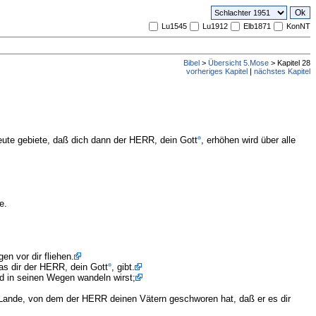
Lu1545
Lu1912
Elb1871
KonNT
Bibel
>
Übersicht 5.Mose
> Kapitel 28
vorheriges Kapitel
|
nächstes Kapitel
 heute gebiete, daß dich dann der HERR, dein Gott
, erhöhen wird über alle
e.
n vor dir fliehen.
as dir der HERR, dein Gott
, gibt.
d in seinen Wegen wandeln wirst;
m Lande, von dem der HERR deinen Vätern geschworen hat, daß er es dir