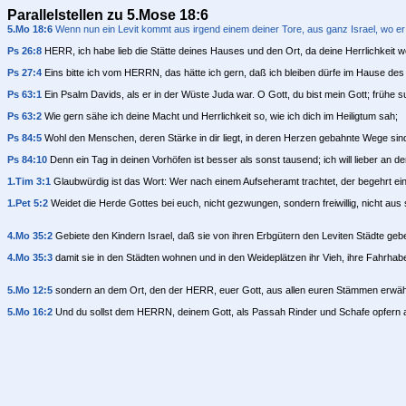
Parallelstellen zu 5.Mose 18:6
5.Mo 18:6
Wenn nun ein Levit kommt aus irgend einem deiner Tore, aus ganz Israel, wo er
Ps 26:8
HERR, ich habe lieb die Stätte deines Hauses und den Ort, da deine Herrlichkeit w
Ps 27:4
Eins bitte ich vom HERRN, das hätte ich gern, daß ich bleiben dürfe im Hause d
Ps 63:1
Ein Psalm Davids, als er in der Wüste Juda war. O Gott, du bist mein Gott; frühe 
Ps 63:2
Wie gern sähe ich deine Macht und Herrlichkeit so, wie ich dich im Heiligtum sah;
Ps 84:5
Wohl den Menschen, deren Stärke in dir liegt, in deren Herzen gebahnte Wege sin
Ps 84:10
Denn ein Tag in deinen Vorhöfen ist besser als sonst tausend; ich will lieber an 
1.Tim 3:1
Glaubwürdig ist das Wort: Wer nach einem Aufseheramt trachtet, der begehrt ei
1.Pet 5:2
Weidet die Herde Gottes bei euch, nicht gezwungen, sondern freiwillig, nicht a
4.Mo 35:2
Gebiete den Kindern Israel, daß sie von ihren Erbgütern den Leviten Städte geb
4.Mo 35:3
damit sie in den Städten wohnen und in den Weideplätzen ihr Vieh, ihre Fahrhabe
5.Mo 12:5
sondern an dem Ort, den der HERR, euer Gott, aus allen euren Stämmen erwähle
5.Mo 16:2
Und du sollst dem HERRN, deinem Gott, als Passah Rinder und Schafe opfern 