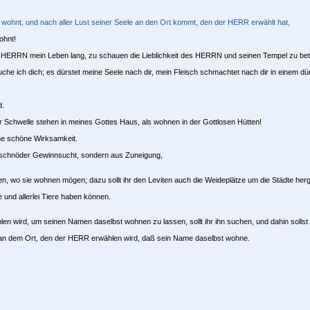
 wohnt, und nach aller Lust seiner Seele an den Ort kommt, den der HERR erwählt hat,
ohnt!
es HERRN mein Leben lang, zu schauen die Lieblichkeit des HERRN und seinen Tempel zu bet
suche ich dich; es dürstet meine Seele nach dir, mein Fleisch schmachtet nach dir in einem d
d.
der Schwelle stehen in meines Gottes Haus, als wohnen in der Gottlosen Hütten!
ne schöne Wirksamkeit.
us schnöder Gewinnsucht, sondern aus Zuneigung,
en, wo sie wohnen mögen; dazu sollt ihr den Leviten auch die Weideplätze um die Städte her
 und allerlei Tiere haben können.
n wird, um seinen Namen daselbst wohnen zu lassen, sollt ihr ihn suchen, und dahin solls
an dem Ort, den der HERR erwählen wird, daß sein Name daselbst wohne.