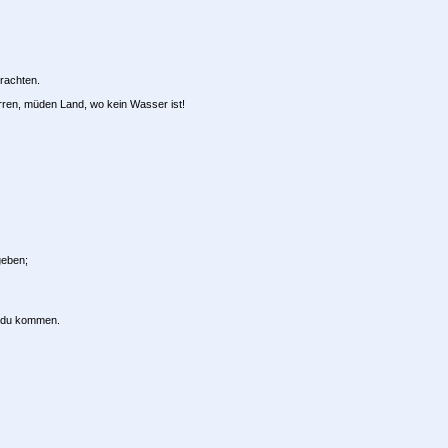
rachten.
ürren, müden Land, wo kein Wasser ist!
geben;
t du kommen.