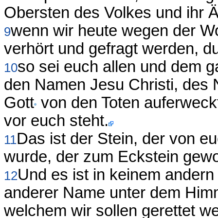
Obersten des Volkes und ihr Äl
wenn wir heute wegen der W
9
verhört und gefragt werden, d
so sei euch allen und dem g
10
den Namen Jesu Christi, des N
Gott
von den Toten auferweckt
vor euch steht.
Das ist der Stein, der von 
11
wurde, der zum Eckstein gewo
Und es ist in keinem andern 
12
anderer Name unter dem Him
welchem wir sollen gerettet w