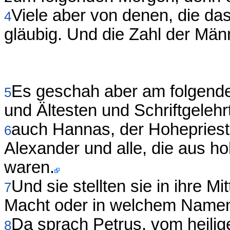
Viele aber von denen, die da
4
gläubig. Und die Zahl der Männ
Es geschah aber am folgende
5
und Ältesten und Schriftgeleh
auch Hannas, der Hohepriest
6
Alexander und alle, die aus h
waren.
Und sie stellten sie in ihre M
7
Macht oder in welchem Namen 
Da sprach Petrus, vom heiligen
8