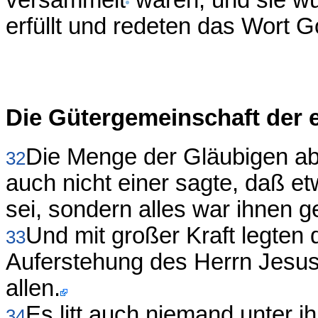
versammelt
waren, und sie wu
erfüllt und redeten das Wort G
Die Gütergemeinschaft der e
Die Menge der Gläubigen ab
32
auch nicht einer sagte, daß e
sei, sondern alles war ihnen 
Und mit großer Kraft legten 
33
Auferstehung des Herrn Jesus
allen.
Es litt auch niemand unter 
34