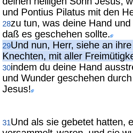
deinen heiligen Sohn Jesus, w
und Pontius Pilatus mit den H
zu tun, was deine Hand und 
28
daß es geschehen sollte.
Und nun, Herr, siehe an ihr
29
Knechten, mit aller Freimütigk
indem du deine Hand ausstr
30
und Wunder geschehen durch 
Jesus!
Und als sie gebetet hatten, e
31