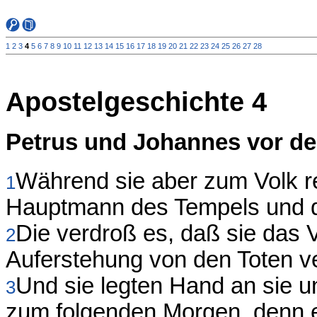
1
2
3
4
5
6
7
8
9
10
11
12
13
14
15
16
17
18
19
20
21
22
23
24
25
26
27
28
Apostelgeschichte 4
Petrus und Johannes vor d
Während sie aber zum Volk re
1
Hauptmann des Tempels und di
Die verdroß es, daß sie das V
2
Auferstehung von den Toten v
Und sie legten Hand an sie un
3
zum folgenden Morgen, denn 