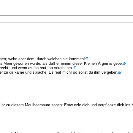
ommen; wehe aber dem, durch welchen sie kommen!
ns Meer geworfen würde, als daß er einem dieser Kleinen Ärgernis gebe.
echt; und wenn es ihn reut, so vergib ihm.
r zu dir käme und spräche: Es reut mich! so sollst du ihm vergeben.
t ihr zu diesem Maulbeerbaum sagen: Entwurzle dich und verpflanze dich ins