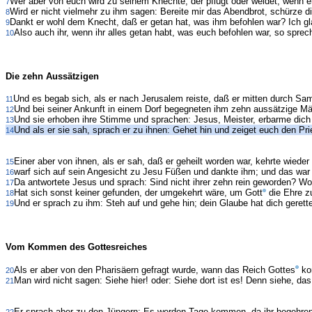
Wer aber von euch wird zu seinem Knechte, der pflügt oder weidet, wenn
7
Wird er nicht vielmehr zu ihm sagen: Bereite mir das Abendbrot, schürze d
8
Dankt er wohl dem Knecht, daß er getan hat, was ihm befohlen war? Ich gl
9
Also auch ihr, wenn ihr alles getan habt, was euch befohlen war, so sprec
10
Die zehn Aussätzigen
Und es begab sich, als er nach Jerusalem reiste, daß er mitten durch Sam
11
Und bei seiner Ankunft in einem Dorf begegneten ihm zehn aussätzige Män
12
Und sie erhoben ihre Stimme und sprachen: Jesus, Meister, erbarme dich
13
Und als er sie sah, sprach er zu ihnen: Gehet hin und zeiget euch den Pri
14
Einer aber von ihnen, als er sah, daß er geheilt worden war, kehrte wieder
15
warf sich auf sein Angesicht zu Jesu Füßen und dankte ihm; und das war 
16
Da antwortete Jesus und sprach: Sind nicht ihrer zehn rein geworden? Wo
17
Hat sich sonst keiner gefunden, der umgekehrt wäre, um Gott
die Ehre zu
18
Und er sprach zu ihm: Steh auf und gehe hin; dein Glaube hat dich gerette
19
Vom Kommen des Gottesreiches
Als er aber von den Pharisäern gefragt wurde, wann das Reich Gottes
kom
20
Man wird nicht sagen: Siehe hier! oder: Siehe dort ist es! Denn siehe, da
21
Er sprach aber zu den Jüngern: Es werden Tage kommen, da ihr begehren 
22