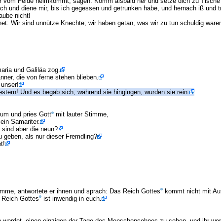
 er vom Felde heimkommt, sagen: Komm alsbald her und setze dich zu Tische
ich und diene mir, bis ich gegessen und getrunken habe, und hernach iß und t
aube nicht!
het: Wir sind unnütze Knechte; wir haben getan, was wir zu tun schuldig ware
aria und Galiläa zog.
ner, die von ferne stehen blieben.
 unser!
estern! Und es begab sich, während sie hingingen, wurden sie rein.
 um und pries Gott
mit lauter Stimme,
ein Samariter.
 sind aber die neun?
 geben, als nur dieser Fremdling?
t!
me, antwortete er ihnen und sprach: Das Reich Gottes
kommt nicht mit Au
s Reich Gottes
ist inwendig in euch.
werdet, einen einzigen der Tage des Menschensohnes zu sehen, und ihr werd