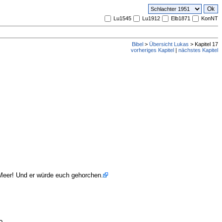
Lu1545
Lu1912
Elb1871
KonNT
Bibel
>
Übersicht Lukas
> Kapitel 17
vorheriges Kapitel
|
nächstes Kapitel
 Meer! Und er würde euch gehorchen.