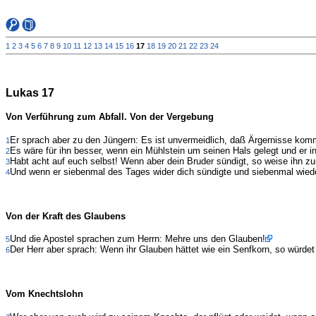
1
2
3
4
5
6
7
8
9
10
11
12
13
14
15
16
17
18
19
20
21
22
23
24
Lukas 17
Von Verführung zum Abfall. Von der Vergebung
Er sprach aber zu den Jüngern: Es ist unvermeidlich, daß Ärgernisse k
1
Es wäre für ihn besser, wenn ein Mühlstein um seinen Hals gelegt und er i
2
Habt acht auf euch selbst! Wenn aber dein Bruder sündigt, so weise ihn zur
3
Und wenn er siebenmal des Tages wider dich sündigte und siebenmal wiede
4
Von der Kraft des Glaubens
Und die Apostel sprachen zum Herrn: Mehre uns den Glauben!
5
Der Herr aber sprach: Wenn ihr Glauben hättet wie ein Senfkorn, so würde
6
Vom Knechtslohn