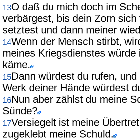
O daß du mich doch im Sche
13
verbärgest, bis dein Zorn sich
setztest und dann meiner wied
Wenn der Mensch stirbt, wir
14
meines Kriegsdienstes würde 
käme.
Dann würdest du rufen, und 
15
Werk deiner Hände würdest du
Nun aber zählst du meine Sch
16
Sünde?
Versiegelt ist meine Übertre
17
zugeklebt meine Schuld.