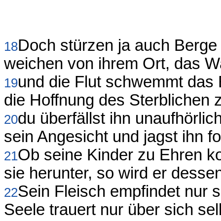
Doch stürzen ja auch Berge 
18
weichen von ihrem Ort, das Wa
und die Flut schwemmt das E
19
die Hoffnung des Sterblichen z
du überfällst ihn unaufhörlich
20
sein Angesicht und jagst ihn fo
Ob seine Kinder zu Ehren k
21
sie herunter, so wird er desse
Sein Fleisch empfindet nur 
22
Seele trauert nur über sich sel