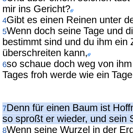
mir ins Gericht?
Gibt es einen Reinen unter d
4
Wenn doch seine Tage und die
5
bestimmt sind und du ihm ein Z
überschreiten kann,
so schaue doch weg von ihm u
6
Tages froh werde wie ein Tage
Denn für einen Baum ist Hof
7
so sproßt er wieder, und sein S
Wenn seine Wurzel in der Erd
8