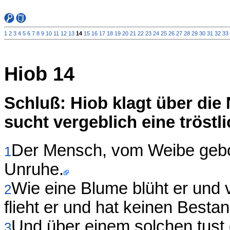
1
2
3
4
5
6
7
8
9
10
11
12
13
14
15
16
17
18
19
20
21
22
23
24
25
26
27
28
29
30
31
32
33
Hiob 14
Schluß: Hiob klagt über die
sucht vergeblich eine tröstl
Der Mensch, vom Weibe gebore
1
Unruhe.
Wie eine Blume blüht er und 
2
flieht er und hat keinen Bestan
Und über einem solchen tust 
3