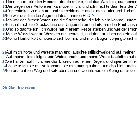
Denn ich rettete den Elenden, der da schrie, und das Waislein, das keinen
12
Der Segen des Verlorenen kam über mich, und ich machte das Herz der 
13
Gerechtigkeit zog ich an, und sie bekleidete mich, mein Talar und Turban
14
Ich war des Blinden Auge und des Lahmen Fuß.
15
Ich war des Armen Vater; und die Streitsache, die ich nicht kannte, unters
16
Ich zerbrach die Stockzähne des Ungerechten und riß ihm den Raub aus
17
Und so dachte ich, ich würde mit meinem Neste sterben und wie der Phöni
18
Meine Wurzel war an Wassern ausgebreitet, und der Tau übernachtete au
19
Meine Herrlichkeit erneuerte sich bei mir, und mein Bogen verjüngte sich 
20
Auf mich hörte und wartete man und lauschte stillschweigend auf meinen 
21
Auf meine Rede folgte kein Widerspruch, und meine Worte träufelten auf s
22
Sie harrten auf mich, wie das Erdreich auf einen Regen, und sperrten ih
23
Lächelte ich sie an, so konnten sie es kaum glauben, und das Licht mein
24
Ich prüfte ihren Weg und saß oben an und wohnte wie ein König unter dem V
25
Die Bibel
|
Impressum
Administration