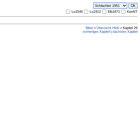
Lu1545
Lu1912
Elb1871
KonNT
Bibel
>
Übersicht Hiob
> Kapitel 29
vorheriges Kapitel
|
nächstes Kapitel