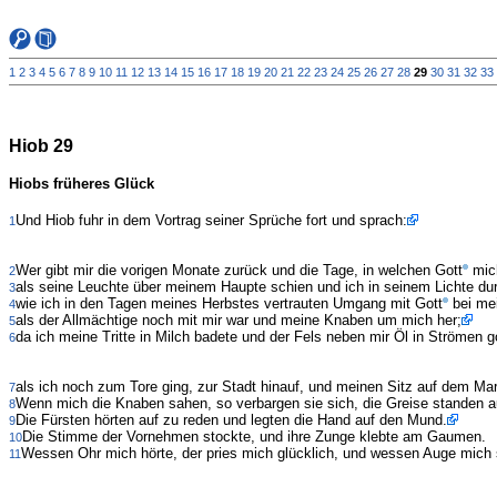
1
2
3
4
5
6
7
8
9
10
11
12
13
14
15
16
17
18
19
20
21
22
23
24
25
26
27
28
29
30
31
32
33
Hiob 29
Hiobs früheres Glück
Und Hiob fuhr in dem Vortrag seiner Sprüche fort und sprach:
1
Wer gibt mir die vorigen Monate zurück und die Tage, in welchen Gott
mic
2
als seine Leuchte über meinem Haupte schien und ich in seinem Lichte du
3
wie ich in den Tagen meines Herbstes vertrauten Umgang mit Gott
bei mei
4
als der Allmächtige noch mit mir war und meine Knaben um mich her;
5
da ich meine Tritte in Milch badete und der Fels neben mir Öl in Strömen g
6
als ich noch zum Tore ging, zur Stadt hinauf, und meinen Sitz auf dem Mark
7
Wenn mich die Knaben sahen, so verbargen sie sich, die Greise standen a
8
Die Fürsten hörten auf zu reden und legten die Hand auf den Mund.
9
Die Stimme der Vornehmen stockte, und ihre Zunge klebte am Gaumen.
10
Wessen Ohr mich hörte, der pries mich glücklich, und wessen Auge mich 
11