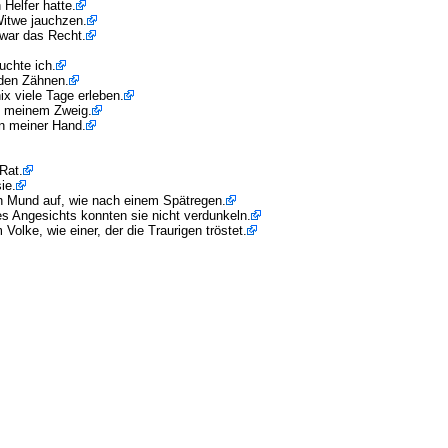
 Helfer hatte.
Witwe jauchzen.
 war das Recht.
uchte ich.
 den Zähnen.
x viele Tage erleben.
f meinem Zweig.
in meiner Hand.
Rat.
ie.
ren Mund auf, wie nach einem Spätregen.
es Angesichts konnten sie nicht verdunkeln.
olke, wie einer, der die Traurigen tröstet.