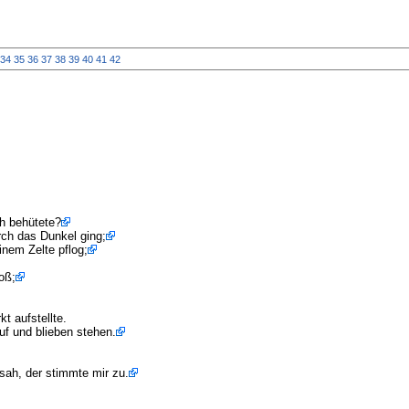
34
35
36
37
38
39
40
41
42
h behütete?
rch das Dunkel ging;
nem Zelte pflog;
oß;
t aufstellte.
uf und blieben stehen.
sah, der stimmte mir zu.