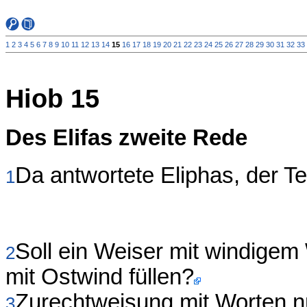
1
2
3
4
5
6
7
8
9
10
11
12
13
14
15
16
17
18
19
20
21
22
23
24
25
26
27
28
29
30
31
32
33
Hiob 15
Des Elifas zweite Rede
Da antwortete Eliphas, der T
1
Soll ein Weiser mit windigem
2
mit Ostwind füllen?
Zurechtweisung mit Worten nü
3