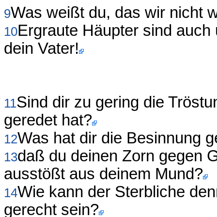
Was weißt du, das wir nicht 
9
Ergraute Häupter sind auch u
10
dein Vater!
Sind dir zu gering die Tröst
11
geredet hat?
Was hat dir die Besinnung ge
12
daß du deinen Zorn gegen G
13
ausstößt aus deinem Mund?
Wie kann der Sterbliche de
14
gerecht sein?