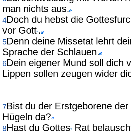
man nichts aus.
Doch du hebst die Gottesfurc
4
vor Gott
.
Denn deine Missetat lehrt de
5
Sprache der Schlauen.
Dein eigener Mund soll dich ve
6
Lippen sollen zeugen wider di
Bist du der Erstgeborene de
7
Hügeln da?
Hast du Gottes
Rat belauscht
8