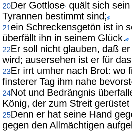
Der Gottlose
quält sich sein
20
Tyrannen bestimmt sind;
ein Schreckensgetön ist in 
21
überfällt ihn in seinem Glück.
Er soll nicht glauben, daß e
22
wird; ausersehen ist er für da
Er irrt umher nach Brot: wo f
23
finsterer Tag ihm nahe bevorst
Not und Bedrängnis überfalle
24
König, der zum Streit gerüstet 
Denn er hat seine Hand geg
25
gegen den Allmächtigen aufgel