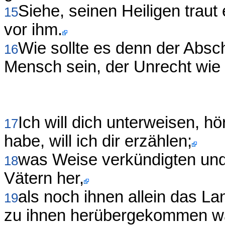
Siehe, seinen Heiligen traut 
15
vor ihm.
Wie sollte es denn der Absc
16
Mensch sein, der Unrecht wie
Ich will dich unterweisen, h
17
habe, will ich dir erzählen;
was Weise verkündigten und 
18
Vätern her,
als noch ihnen allein das L
19
zu ihnen herübergekommen w