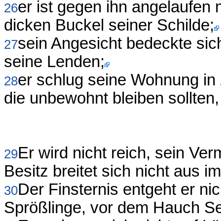
er ist gegen ihn angelaufen
26
dicken Buckel seiner Schilde;
sein Angesicht bedeckte sic
27
seine Lenden;
er schlug seine Wohnung in 
28
die unbewohnt bleiben sollte
Er wird nicht reich, sein Ve
29
Besitz breitet sich nicht aus i
Der Finsternis entgeht er ni
30
Sprößlinge, vor dem Hauch Sei