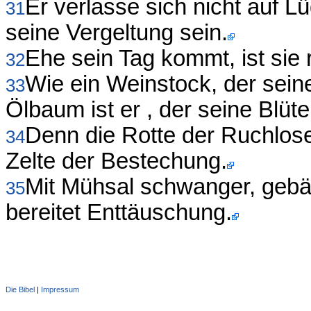
Er verlasse sich nicht auf Lü
31
seine Vergeltung sein.
Ehe sein Tag kommt, ist sie r
32
Wie ein Weinstock, der seine
33
Ölbaum ist er , der seine Blüte
Denn die Rotte der Ruchlosen
34
Zelte der Bestechung.
Mit Mühsal schwanger, gebär
35
bereitet Enttäuschung.
Die Bibel
|
Impressum
Administration