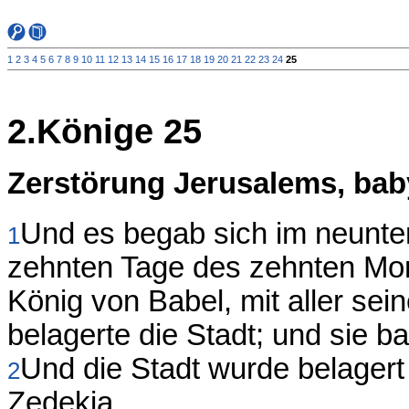
1
2
3
4
5
6
7
8
9
10
11
12
13
14
15
16
17
18
19
20
21
22
23
24
25
2.Könige 25
Zerstörung Jerusalems, bab
Und es begab sich im neunte
1
zehnten Tage des zehnten Mo
König von Babel, mit aller se
belagerte die Stadt; und sie 
Und die Stadt wurde belagert 
2
Zedekia.