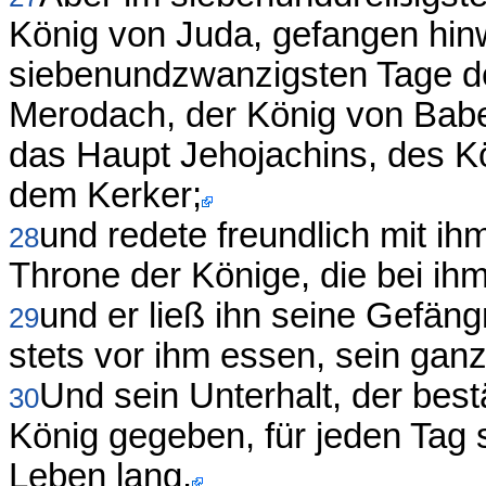
König von Juda, gefangen hin
siebenundzwanzigsten Tage de
Merodach, der König von Babe
das Haupt Jehojachins, des Kö
dem Kerker;
und redete freundlich mit ih
28
Throne der Könige, die bei ih
und er ließ ihn seine Gefäng
29
stets vor ihm essen, sein gan
Und sein Unterhalt, der bes
30
König gegeben, für jeden Tag 
Leben lang.