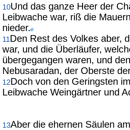
Und das ganze Heer der Cha
10
Leibwache war, riß die Mauer
nieder.
Den Rest des Volkes aber, d
11
war, und die Überläufer, welc
übergegangen waren, und den
Nebusaradan, der Oberste der
Doch von den Geringsten im
12
Leibwache Weingärtner und Ac
Aber die ehernen Säulen a
13