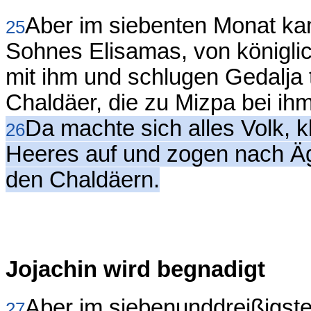
Aber im siebenten Monat ka
25
Sohnes Elisamas, von königl
mit ihm und schlugen Gedalja 
Chaldäer, die zu Mizpa bei ih
Da machte sich alles Volk, k
26
Heeres auf und zogen nach Ägy
den Chaldäern.
Jojachin wird begnadigt
Aber im siebenunddreißigst
27