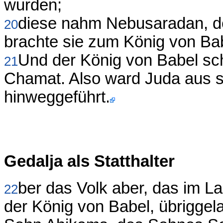
wurden;
diese nahm Nebusaradan, d
20
brachte sie zum König von Bab
Und der König von Babel sch
21
Chamat. Also ward Juda aus 
hinweggeführt.
Gedalja als Statthalter
ber das Volk aber, das im L
22
der König von Babel, übriggela