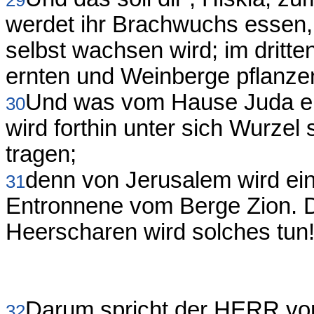
29
werdet ihr Brachwuchs essen,
selbst wachsen wird; im dritten
ernten und Weinberge pflanze
Und was vom Hause Juda ent
30
wird forthin unter sich Wurzel
tragen;
denn von Jerusalem wird ei
31
Entronnene vom Berge Zion. 
Heerscharen wird solches tun
Darum spricht der HERR von
32