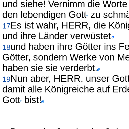
und siehe! Vernimm die Worte 
den lebendigen Gott
zu schmä
Es ist wahr, HERR, die Köni
17
und ihre Länder verwüstet
und haben ihre Götter ins F
18
Götter, sondern Werke von M
haben sie sie verderbt.
Nun aber, HERR, unser Got
19
damit alle Königreiche auf Er
Gott
bist!