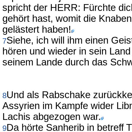
spricht der HERR: Fürchte dic
gehört hast, womit die Knabe
gelästert haben!
Siehe, ich will ihm einen Gei
7
hören und wieder in sein Land z
seinem Lande durch das Schwe
Und als Rabschake zurückkeh
8
Assyrien im Kampfe wider Libn
Lachis abgezogen war.
Da hörte Sanherib in betreff 
9