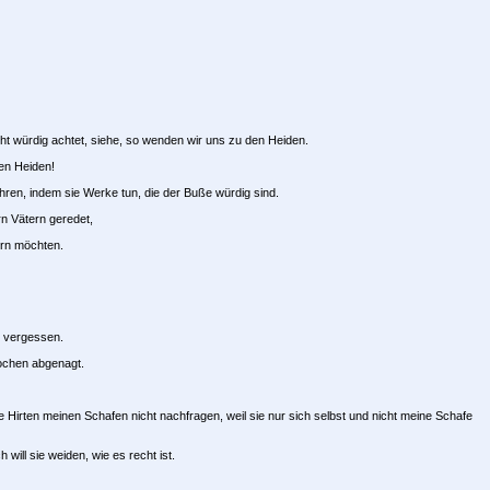
t würdig achtet, siehe, so wenden wir uns zu den Heiden.
den Heiden!
ren, indem sie Werke tun, die der Buße würdig sind.
rn Vätern geredet,
fern möchten.
e vergessen.
nochen abgenagt.
 Hirten meinen Schafen nicht nachfragen, weil sie nur sich selbst und nicht meine Schafe
will sie weiden, wie es recht ist.