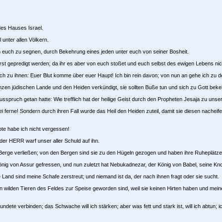
des Hauses Israel.
unter allen Völkern.
 euch zu segnen, durch Bekehrung eines jeden unter euch von seiner Bosheit.
 gepredigt werden; da ihr es aber von euch stoßet und euch selbst des ewigen Lebens nich
rach zu ihnen: Euer Blut komme über euer Haupt! Ich bin rein davon; von nun an gehe ich zu 
n jüdischen Lande und den Heiden verkündigt, sie sollten Buße tun und sich zu Gott bekeh
sspruch getan hatte: Wie trefflich hat der heilige Geist durch den Propheten Jesaja zu unse
ei ferne! Sondern durch ihren Fall wurde das Heil den Heiden zuteil, damit sie diesen nachei
ote habe ich nicht vergessen!
 der HERR warf unser aller Schuld auf ihn.
ie Berge verließen; von den Bergen sind sie zu den Hügeln gezogen und haben ihre Ruheplätz
König von Assur gefressen, und nun zuletzt hat Nebukadnezar, der König von Babel, seine K
and sind meine Schafe zerstreut; und niemand ist da, der nach ihnen fragt oder sie sucht.
 wilden Tieren des Feldes zur Speise geworden sind, weil sie keinen Hirten haben und meine
e verbinden; das Schwache will ich stärken; aber was fett und stark ist, will ich abtun; ich 