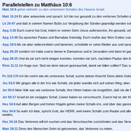
Parallelstellen zu Matthäus 10:6
Matt 10:6
gehet vielmehr zu den verlorenen Schafen des Hauses Israel.
Matt 15:24
Er aber antwortete und sprach: Ich bin nur gesandt zu den verlornen Schafen 
Lk 24:47
und daß in seinem Namen Buße zur Vergebung der Sünden gepredigt werden soll 
Apg 3:26
Euch zuerst hat Gott, indem er seinen Sohn Jesus auferweckte, ihn gesandt, um
Apg 13:46
Da sprachen Paulus und Barnabas freimütig: Euch mußte das Wort Gottes zuerst
Apg 18:6
Als sie aber widerstrebten und lästerten, schüttelte er seine Kleider aus und sp
Apg 26:20
sondern ich habe zuerst denen in Damaskus und in Jerusalem und dann im ganze
Apg 28:25
Und da sie sich nicht einigen konnten, trennten sie sich, nachdem Paulus den Au
Röm 11:11
Ich frage nun: Sind sie denn darum gestrauchelt, damit sie fallen sollten? Das s
Ps 119:176
Ich bin verirrt wie ein verlorenes Schaf; suche deinen Knecht! Denn deine Geb
Jes 53:6
Wir gingen alle in der Irre wie Schafe, ein jeder wandte sich auf seinen Weg; aber
Jer 50:6
Mein Volk war wie verlorene Schafe; ihre Hirten haben sie irregeführt, daß sie d
Jer 50:17
Israel ist ein verjagtes Schaf, Löwen haben es verscheucht. Zuerst hat es der 
Hes 34:6
Auf allen Bergen und hohen Hügeln gehen meine Schafe irre, und über das ganze L
Hes 34:8
So wahr ich lebe, spricht Gott, der HERR, weil meine Schafe zum Raube und allen
weiden,
Hes 34:16
Das Verlorene will ich suchen und das Verscheuchte zurückholen und das Verwundet
Matt 18:11
Denn des Menschen Sohn ist gekommen, das Verlorene zu retten.