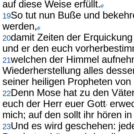
auf diese Weise erfüllt.
So tut nun Buße und bekehr
19
werden,
damit Zeiten der Erquickun
20
und er den euch vorherbestim
welchen der Himmel aufnehm
21
Wiederherstellung alles desse
seiner heiligen Propheten von 
Denn Mose hat zu den Väter
22
euch der Herr euer Gott
erwec
mich; auf den sollt ihr hören i
Und es wird geschehen: jede
23