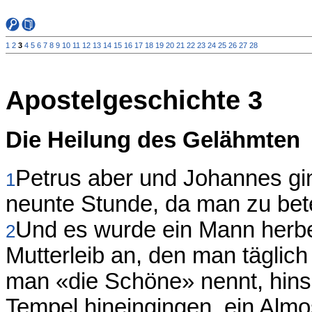
1
2
3
4
5
6
7
8
9
10
11
12
13
14
15
16
17
18
19
20
21
22
23
24
25
26
27
28
Apostelgeschichte 3
Die Heilung des Gelähmten
Petrus aber und Johannes gi
1
neunte Stunde, da man zu bete
Und es wurde ein Mann herbe
2
Mutterleib an, den man täglich
man «die Schöne» nennt, hinse
Tempel hineingingen, ein Alm