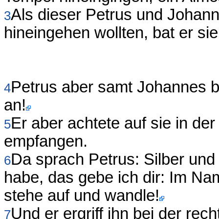
Als dieser Petrus und Johann
3
hineingehen wollten, bat er s
Petrus aber samt Johannes bl
4
an!
Er aber achtete auf sie in de
5
empfangen.
Da sprach Petrus: Silber und 
6
habe, das gebe ich dir: Im Na
stehe auf und wandle!
Und er ergriff ihn bei der rec
7