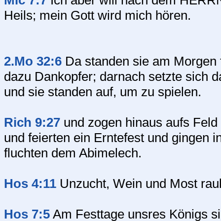
Mic 7:7
Ich aber will nach dem HERRN 
Heils; mein Gott wird mich hören.
2.Mo 32:6
Da standen sie am Morgen f
dazu Dankopfer; darnach setzte sich d
und sie standen auf, um zu spielen.
Rich 9:27
und zogen hinaus aufs Feld 
und feierten ein Erntefest und gingen 
fluchten dem Abimelech.
Hos 4:11
Unzucht, Wein und Most rau
Hos 7:5
Am Festtage unsres Königs si