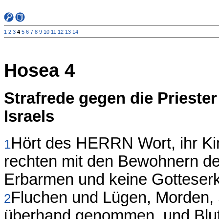
1
2
3
4
5
6
7
8
9
10
11
12
13
14
Hosea 4
Strafrede gegen die Prieste
Israels
Hört des HERRN Wort, ihr Ki
1
rechten mit den Bewohnern des
Erbarmen und keine Gotteserk
Fluchen und Lügen, Morden, 
2
überhand genommen, und Blutsc