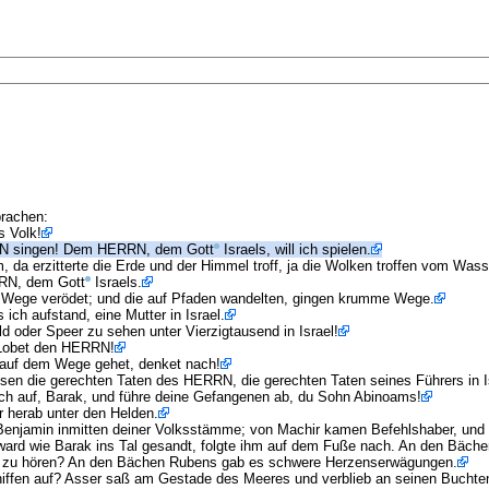
prachen:
s Volk!
HERRN singen! Dem HERRN, dem Gott
Israels, will ich spielen.
da erzitterte die Erde und der Himmel troff, ja die Wolken troffen vom Wass
RRN, dem Gott
Israels.
e Wege verödet; und die auf Pfaden wandelten, gingen krumme Wege.
 ich aufstand, eine Mutter in Israel.
ld oder Speer zu sehen unter Vierzigtausend in Israel!
. Lobet den HERRN!
hr auf dem Wege gehet, denket nach!
eisen die gerechten Taten des HERRN, die gerechten Taten seines Führers in 
dich auf, Barak, und führe deine Gefangenen ab, du Sohn Abinoams!
r herab unter den Helden.
 Benjamin inmitten deiner Volksstämme; von Machir kamen Befehlshaber, und
 ward wie Barak ins Tal gesandt, folgte ihm auf dem Fuße nach. An den Bäc
e zu hören? An den Bächen Rubens gab es schwere Herzenserwägungen.
chiffen auf? Asser saß am Gestade des Meeres und verblieb an seinen Buchte