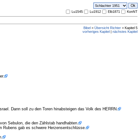
Lu1545
Lu1912
Elb1871
KonNT
Bibel
>
Übersicht Richter
> Kapitel 5
vorheriges Kapitel
|
nächstes Kapitel
er.
Israel. Dann soll zu den Toren hinabsteigen das Volk des HERRN.
 von Sebulon, die den Zählstab handhabten.
hen Rubens gab es schwere Herzensentschlüsse.
n.