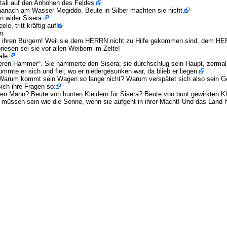
tali auf den Anhöhen des Feldes.
 Taanach am Wasser Megiddo. Beute in Silber machten sie nicht.
n wider Sisera.
e, tritt kräftig auf!
n.
hr ihren Bürgern! Weil sie dem HERRN nicht zu Hilfe gekommen sind, dem HE
iesen sei sie vor allen Weibern im Zelte!
ale.
weren Hammer
. Sie hämmerte den Sisera; sie durchschlug sein Haupt, zermal
mmte er sich und fiel; wo er niedergesunken war, da blieb er liegen.
r: Warum kommt sein Wagen so lange nicht? Warum verspätet sich also sein 
ich ihre Fragen so:
jeden Mann? Beute von bunten Kleidern für Sisera? Beute von bunt gewirkten K
üssen sein wie die Sonne, wenn sie aufgeht in ihrer Macht! Und das Land ha