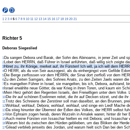
1
2
3
4
5
6
7
8
9
10
11
12
13
14
15
16
17
18
19
20
21
Richter 5
Deboras Siegeslied
Da sangen Debora und Barak, der Sohn des Abinoams, in jener Zeit und s
1
Lobet den HERRN, daß Führer in Israel anführten, daß willig sich zeigte da
2
Höret zu, ihr Könige, merket auf, ihr Fürsten! Ich will, ja ich will dem 
3
O HERR, als du von Seir auszogest, als du einhergingst vom Gefilde Edom, 
4
Die Berge zerflossen vor dem HERRN, der Sinai dort zerfloß vor dem HE
5
Zu den Zeiten Samgars, des Sohnes Anats, zu den Zeiten Jaels waren di
6
Es mangelten Führer in Israel, sie mangelten, bis ich, Debora, aufstand, bis
7
Israel erwählte neue Götter, da war Krieg in ihren Toren, und kaum ein Schi
8
Mein Herz gehört den Regenten Israels, den Freiwilligen unter dem Volke
9
Die ihr auf schönen Eselinnen reitet, die ihr auf Decken sitzet, und die i
10
Trotz des Schreiens der Zerstörer soll man daselbst, an den Brunnen, pr
11
Wohlauf, wohlauf, Debora; wohlauf, wohlauf, und singe ein Lied! Mache 
12
Da stieg hinunter der Überrest der Edlen des Volkes, der HERR selbst fuh
13
Von Ephraim zogen herab, deren Wurzeln in Amalek waren; hinter dir her
14
Auch meine Fürsten von Issaschar hielten es mit Debora; und Issaschar
15
Warum bist du zwischen den Hürden geblieben, um das Blöken der Herd
16
Gilead verblieb jenseits des Jordan, und warum hielt sich Dan bei den S
17