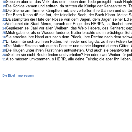
Sebulon aber ist das Volk, das sein Leben dem Tode preisgibt; auch Naph
18
Die Könige kamen und stritten; da stritten die Könige der Kanaaniter zu
19
Die Sterne am Himmel kämpften mit, sie verließen ihre Bahnen und stritte
20
Der Bach Kison riß sie fort, der feindliche Bach, der Bach Kison. Meine Seel
21
Da stampften die Hufe der Rosse von dem Jagen, dem Jagen seiner Edle
22
Verfluchet die Stadt Meros, sprach der Engel des HERRN; ja, fluchet se
23
Gepriesen sei Jael vor allen Weibern, das Weib Hebers, des Keniters; gepr
24
Milch gab sie, als er Wasser forderte, Butter brachte sie in prächtiger Sch
25
Sie streckte ihre Hand aus nach dem Pflock, ihre Rechte nach dem sch
26
Er krümmte sich zu ihren Füßen, fiel nieder und lag da; zu ihren Füßen krü
27
Die Mutter Siseras sah durchs Fenster und schrie klagend durchs Gitte
28
Die Klugen unter ihren Fürstinnen antworteten. Und auch sie beantwortet s
29
«Sollten sie nicht Beute finden und verteilen? Ein oder zwei Weiber für 
30
Also müssen umkommen, o HERR, alle deine Feinde; die aber Ihn lieben, m
31
Die Bibel
|
Impressum
Administration