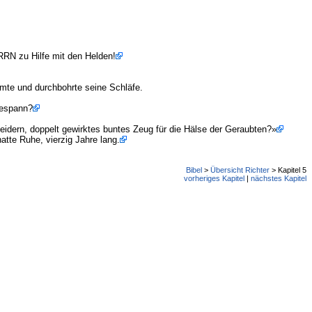
RRN zu Hilfe mit den Helden!
mte und durchbohrte seine Schläfe.
Gespann?
leidern, doppelt gewirktes buntes Zeug für die Hälse der Geraubten?»
tte Ruhe, vierzig Jahre lang.
Bibel
>
Übersicht Richter
> Kapitel 5
vorheriges Kapitel
|
nächstes Kapitel