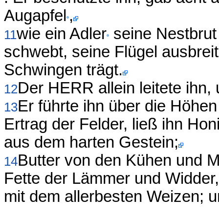
Augapfel
,
wie ein Adler
seine Nestbrut 
11
schwebt, seine Flügel ausbreit
Schwingen trägt.
Der HERR allein leitete ihn,
12
Er führte ihn über die Höhen
13
Ertrag der Felder, ließ ihn H
aus dem harten Gestein;
Butter von den Kühen und M
14
Fette der Lämmer und Widder,
mit dem allerbesten Weizen; un