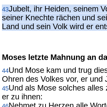
Jubelt, ihr Heiden, seinem V
43
seiner Knechte rächen und sei
Land und sein Volk wird er en
Moses letzte Mahnung an da
Und Mose kam und trug dies
44
Ohren des Volkes vor, er und
Und als Mose solches alles z
45
er zu ihnen:
Nehmet zu Herzen alle Wort
46