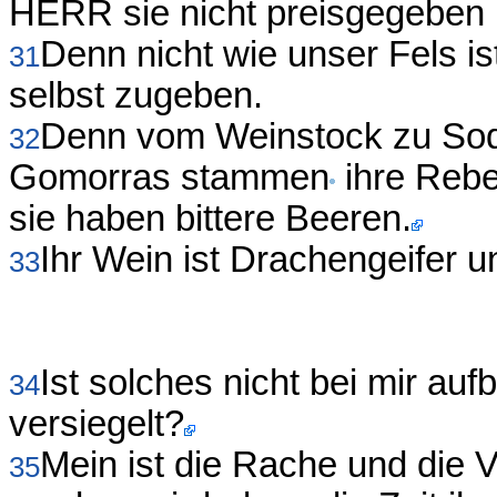
HERR sie nicht preisgegeben 
Denn nicht wie unser Fels i
31
selbst zugeben.
Denn vom Weinstock zu Sod
32
Gomorras stammen
ihre Reben
sie haben bittere Beeren.
Ihr Wein ist Drachengeifer u
33
Ist solches nicht bei mir au
34
versiegelt?
Mein ist die Rache und die V
35