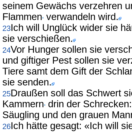
seinem Gewächs verzehren un
Flammen
verwandeln wird.
Ich will Unglück wider sie hä
23
sie verschießen.
Vor Hunger sollen sie vers
24
und giftiger Pest sollen sie ve
Tiere samt dem Gift der Schla
sie senden.
Draußen soll das Schwert si
25
Kammern
drin der Schrecken:
Säugling und den grauen Man
Ich hätte gesagt: «Ich will s
26