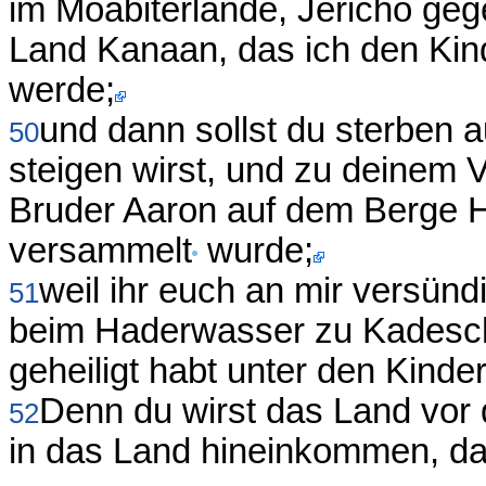
im Moabiterlande, Jericho geg
Land Kanaan, das ich den Kin
werde;
und dann sollst du sterben 
50
steigen wirst, und zu deinem 
Bruder Aaron auf dem Berge H
versammelt
wurde;
weil ihr euch an mir versündi
51
beim Haderwasser zu Kadesch, 
geheiligt habt unter den Kinder
Denn du wirst das Land vor d
52
in das Land hineinkommen, das