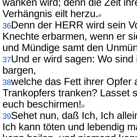
wanken wird; denn die Zeit ihr
Verhängnis eilt herzu.
Denn der HERR wird sein Vol
36
Knechte erbarmen, wenn er sie
und Mündige samt den Unmünd
Und er wird sagen: Wo sind i
37
bargen,
welche das Fett ihrer Opfer
38
Trankopfers tranken? Lasset s
euch beschirmen!
Sehet nun, daß Ich, Ich allei
39
Ich kann töten und lebendig 