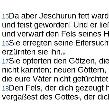
Da aber Jeschurun fett ward, 
15
und feist geworden! Und er lie
und verwarf den Fels seines H
Sie erregten seine Eifersuch
16
erzürnten sie ihn.
Sie opferten den Götzen, die
17
nicht kannten; neuen Göttern
die eure Väter nicht gefürchte
Den Fels, der dich gezeugt h
18
vergaßest des Gottes
, der di