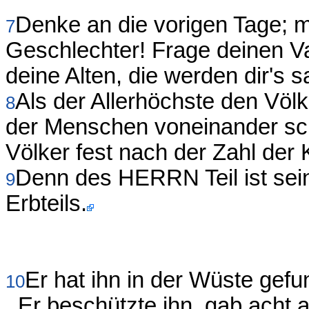
Denke an die vorigen Tage; m
7
Geschlechter! Frage deinen Vat
deine Alten, die werden dir's 
Als der Allerhöchste den Völk
8
der Menschen voneinander sch
Völker fest nach der Zahl der K
Denn des HERRN Teil ist sein
9
Erbteils.
Er hat ihn in der Wüste gef
10
. Er beschützte ihn, gab acht 