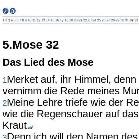
1
2
3
4
5
6
7
8
9
10
11
12
13
14
15
16
17
18
19
20
21
22
23
24
25
26
27
28
29
30
31
32
33
5.Mose 32
Das Lied des Mose
Merket auf, ihr Himmel, denn 
1
vernimm die Rede meines Mu
Meine Lehre triefe wie der R
2
wie die Regenschauer auf das 
Kraut.
Denn ich will den Namen de
3