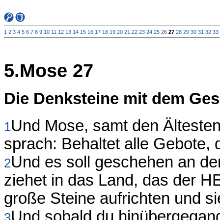
1
2
3
4
5
6
7
8
9
10
11
12
13
14
15
16
17
18
19
20
21
22
23
24
25
26
27
28
29
30
31
32
33
5.Mose 27
Die Denksteine mit dem Ges
Und Mose, samt den Ältesten
1
sprach: Behaltet alle Gebote, 
Und es soll geschehen an de
2
ziehet in das Land, das der H
große Steine aufrichten und si
Und sobald du hinübergegange
3