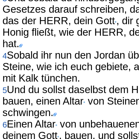
Gesetzes darauf schreiben, d
das der HERR, dein Gott
, dir
Honig fließt, wie der HERR, de
hat.
Sobald ihr nun den Jordan über
4
Steine, wie ich euch gebiete,
mit Kalk tünchen.
Und du sollst daselbst dem
5
bauen, einen Altar
von Steinen
schwingen.
Einen Altar
von unbehauenen 
6
deinem Gott
, bauen, und sol