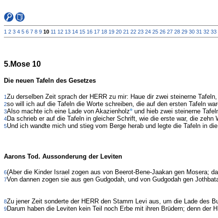
1
2
3
4
5
6
7
8
9
10
11
12
13
14
15
16
17
18
19
20
21
22
23
24
25
26
27
28
29
30
31
32
33
5.Mose 10
Die neuen Tafeln des Gesetzes
Zu derselben Zeit sprach der HERR zu mir: Haue dir zwei steinerne Tafeln,
1
so will ich auf die Tafeln die Worte schreiben, die auf den ersten Tafeln wa
2
Also machte ich eine Lade von Akazienholz
und hieb zwei steinerne Tafel
3
Da schrieb er auf die Tafeln in gleicher Schrift, wie die erste war, die
4
Und ich wandte mich und stieg vom Berge herab und legte die Tafeln in die
5
Aarons Tod. Aussonderung der Leviten
(Aber die Kinder Israel zogen aus von Beerot-Bene-Jaakan gen Mosera; das
6
Von dannen zogen sie aus gen Gudgodah, und von Gudgodah gen Jothbatah
7
Zu jener Zeit sonderte der HERR den Stamm Levi aus, um die Lade des B
8
Darum haben die Leviten kein Teil noch Erbe mit ihren Brüdern; denn der H
9