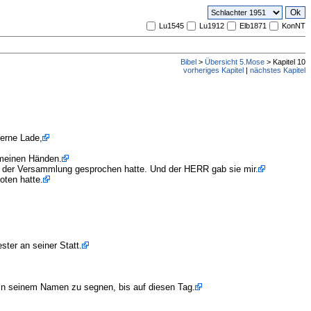
Lu1545
Lu1912
Elb1871
KonNT
Bibel
>
Übersicht 5.Mose
> Kapitel 10
vorheriges Kapitel
|
nächstes Kapitel
zerne Lade,
n meinen Händen.
ge der Versammlung gesprochen hatte. Und der HERR gab sie mir.
oten hatte.
ter an seiner Statt.
n seinem Namen zu segnen, bis auf diesen Tag.