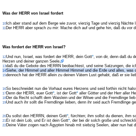
Was der HERR von Israel fordert
Ich aber stand auf dem Berge wie zuvor, vierzig Tage und vierzig Nächte
10
Der HERR aber sprach zu mir: Mache dich auf und gehe hin, daß du vor 
11
Was fordert der HERR von Israel?
Und nun, Israel, was fordert der HERR, dein Gott
, von dir, denn daß du
12
Herzen und deiner ganzen Seele,
daß du die Gebote des HERRN beobachtest, und seine Satzungen, die ich 
13
Siehe, der Himmel und aller Himmel Himmel und die Erde und alles, was
14
dennoch hat der HERR allein zu deinen Vätern Lust gehabt, daß er sie lieb
15
So beschneidet nun die Vorhaut eures Herzens und seid forthin nicht halss
16
Denn der HERR, euer Gott
, ist der Gott
aller Götter und der Herr aller H
17
Der da Recht schafft dem Waislein und der Witwe und die Fremdlinge lieb 
18
Und auch ihr sollt die Fremdlinge lieben, denn ihr seid auch Fremdlinge 
19
Du sollst den HERRN, deinen Gott
, fürchten; ihm sollst du dienen, ihm
20
Er ist dein Lob, und Er ist dein Gott
, der bei dir solch große und schrec
21
Deine Väter zogen nach Ägypten hinab mit siebzig Seelen, aber nun hat 
22