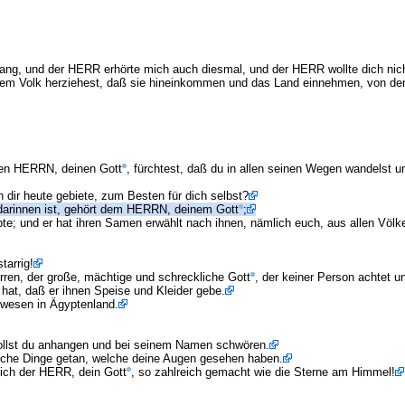
 lang, und der HERR erhörte mich auch diesmal, und der HERR wollte dich nic
dem Volk herziehest, daß sie hineinkommen und das Land einnehmen, von dem
 den HERRN, deinen Gott
, fürchtest, daß du in allen seinen Wegen wandelst
dir heute gebiete, zum Besten für dich selbst?
 darinnen ist, gehört dem HERRN, deinem Gott
;
te; und er hat ihren Samen erwählt nach ihnen, nämlich euch, aus allen Völker
tarrig!
erren, der große, mächtige und schreckliche Gott
, der keiner Person achtet 
hat, daß er ihnen Speise und Kleider gebe.
gewesen in Ägyptenland.
 sollst du anhangen und bei seinem Namen schwören.
kliche Dinge getan, welche deine Augen gesehen haben.
dich der HERR, dein Gott
, so zahlreich gemacht wie die Sterne am Himmel!