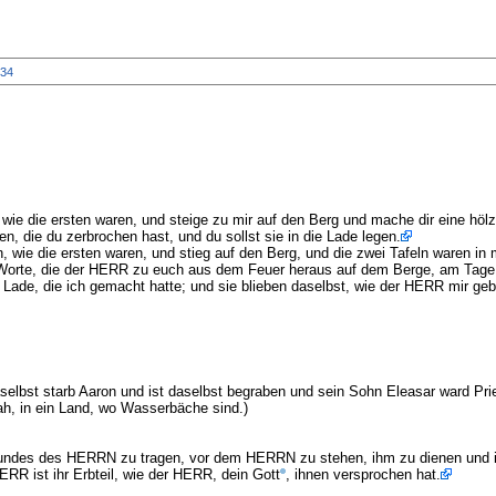
34
 wie die ersten waren, und steige zu mir auf den Berg und mache dir eine höl
ren, die du zerbrochen hast, und du sollst sie in die Lade legen.
n, wie die ersten waren, und stieg auf den Berg, und die zwei Tafeln waren i
 zehn Worte, die der HERR zu euch aus dem Feuer heraus auf dem Berge, am Ta
 Lade, die ich gemacht hatte; und sie blieben daselbst, wie der HERR mir geb
elbst starb Aaron und ist daselbst begraben und sein Sohn Eleasar ward Pries
, in ein Land, wo Wasserbäche sind.)
undes des HERRN zu tragen, vor dem HERRN zu stehen, ihm zu dienen und i
ERR ist ihr Erbteil, wie der HERR, dein Gott
, ihnen versprochen hat.