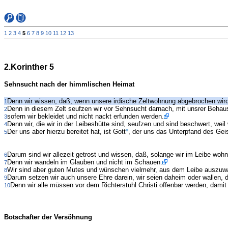
1
2
3
4
5
6
7
8
9
10
11
12
13
2.Korinther 5
Sehnsucht nach der himmlischen Heimat
Denn wir wissen, daß, wenn unsere irdische Zeltwohnung abgebrochen wird
1
Denn in diesem Zelt seufzen wir vor Sehnsucht darnach, mit unsrer Behaus
2
sofern wir bekleidet und nicht nackt erfunden werden.
3
Denn wir, die wir in der Leibeshütte sind, seufzen und sind beschwert, wei
4
Der uns aber hierzu bereitet hat, ist Gott
, der uns das Unterpfand des Gei
5
Darum sind wir allezeit getrost und wissen, daß, solange wir im Leibe wohn
6
Denn wir wandeln im Glauben und nicht im Schauen.
7
Wir sind aber guten Mutes und wünschen vielmehr, aus dem Leibe auszu
8
Darum setzen wir auch unsere Ehre darein, wir seien daheim oder wallen, d
9
Denn wir alle müssen vor dem Richterstuhl Christi offenbar werden, damit 
10
Botschafter der Versöhnung