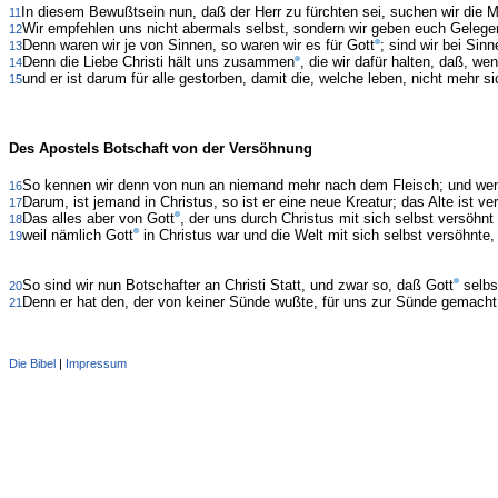
In diesem Bewußtsein nun, daß der Herr zu fürchten sei, suchen wir die
11
Wir empfehlen uns nicht abermals selbst, sondern wir geben euch Gelegen
12
Denn waren wir je von Sinnen, so waren wir es für Gott
; sind wir bei Sinn
13
Denn die Liebe Christi hält uns zusammen
, die wir dafür halten, daß, wen
14
und er ist darum für alle gestorben, damit die, welche leben, nicht mehr s
15
Des Apostels Botschaft von der Versöhnung
So kennen wir denn von nun an niemand mehr nach dem Fleisch; und wenn
16
Darum, ist jemand in Christus, so ist er eine neue Kreatur; das Alte ist v
17
Das alles aber von Gott
, der uns durch Christus mit sich selbst versöhn
18
weil nämlich Gott
in Christus war und die Welt mit sich selbst versöhnte
19
So sind wir nun Botschafter an Christi Statt, und zwar so, daß Gott
selbs
20
Denn er hat den, der von keiner Sünde wußte, für uns zur Sünde gemacht,
21
Die Bibel
|
Impressum
Administration