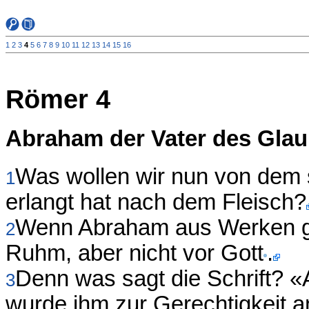
1
2
3
4
5
6
7
8
9
10
11
12
13
14
15
16
Römer 4
Abraham der Vater des Gla
Was wollen wir nun von dem
1
erlangt hat nach dem Fleisch?
Wenn Abraham aus Werken gere
2
Ruhm, aber nicht vor Gott
.
Denn was sagt die Schrift? 
3
wurde ihm zur Gerechtigkeit 