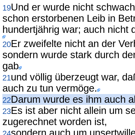
Und er wurde nicht schwach
19
schon erstorbenen Leib in Bet
hundertjährig war; auch nicht 
Er zweifelte nicht an der Ve
20
sondern wurde stark durch de
gab
und völlig überzeugt war, da
21
auch zu tun vermöge.
Darum wurde es ihm auch al
22
Es ist aber nicht allein um 
23
zugerechnet worden ist,
sondern auch um unsertwill
24