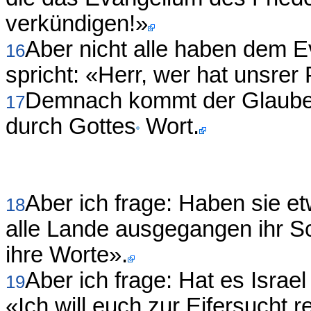
verkündigen!»
Aber nicht alle haben dem 
16
spricht: «Herr, wer hat unsrer
Demnach kommt der Glaube a
17
durch Gottes
Wort.
Aber ich frage: Haben sie et
18
alle Lande ausgegangen ihr Sc
ihre Worte».
Aber ich frage: Hat es Isra
19
«Ich will euch zur Eifersucht r