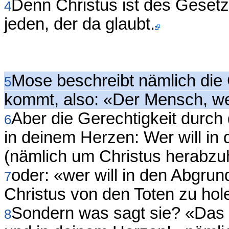
Denn Christus ist des Gesetz
4
jeden, der da glaubt.
Mose beschreibt nämlich die 
5
kommt, also: «Der Mensch, wel
Aber die Gerechtigkeit durch
6
in deinem Herzen: Wer will in
(nämlich um Christus herabzu
oder: «wer will in den Abgru
7
Christus von den Toten zu hol
Sondern was sagt sie? «Das W
8