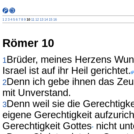
1
2
3
4
5
6
7
8
9
10
11
12
13
14
15
16
Römer 10
Brüder, meines Herzens Wun
1
Israel ist auf ihr Heil gerichtet.
Denn ich gebe ihnen das Zeug
2
mit Unverstand.
Denn weil sie die Gerechtigke
3
eigene Gerechtigkeit aufzurich
Gerechtigkeit Gottes
nicht unt