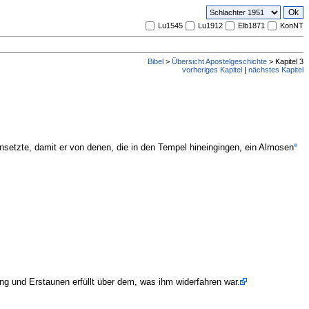
Lu1545
Lu1912
Elb1871
KonNT
Bibel
>
Übersicht Apostelgeschichte
> Kapitel 3
vorheriges Kapitel
|
nächstes Kapitel
setzte, damit er von denen, die in den Tempel hineingingen, ein Almosen
g und Erstaunen erfüllt über dem, was ihm widerfahren war.