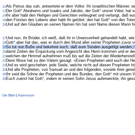
Als Petrus das sah, antwortete er dem Volke: Ihr israelitischen Männer, wa
12
Der Gott
Abrahams und Isaaks und Jakobs, der Gott
unsrer Väter, hat se
13
Ihr aber habt den Heiligen und Gerechten verleugnet und verlangt, daß e
14
den Fürsten des Lebens aber habt ihr getötet; den hat Gott
von den Toten
15
Und auf den Glauben an seinen Namen hin hat sein Name diesen Mann hier,
16
Und nun, ihr Brüder, ich weiß, daß ihr in Unwissenheit gehandelt habt, wi
17
Gott
aber hat das, was er durch den Mund aller seiner Propheten zuvor ve
18
So tut nun Buße und bekehret euch, daß eure Sünden ausgetilgt werden,
19
damit Zeiten der Erquickung vom Angesicht des Herrn kommen und er de
20
welchen der Himmel aufnehmen muß bis auf die Zeiten der Wiederherstell
21
Denn Mose hat zu den Vätern gesagt: «Einen Propheten wird euch der Her
22
Und es wird geschehen: jede Seele, welche nicht auf diesen Propheten hör
23
Und alle Propheten, von Samuel an und den folgenden, soviele ihrer gere
24
Ihr seid die Söhne der Propheten und des Bundes, den Gott
mit unsern V
25
Euch zuerst hat Gott
, indem er seinen Sohn Jesus auferweckte, ihn ges
26
Die Bibel
|
Impressum
Administration