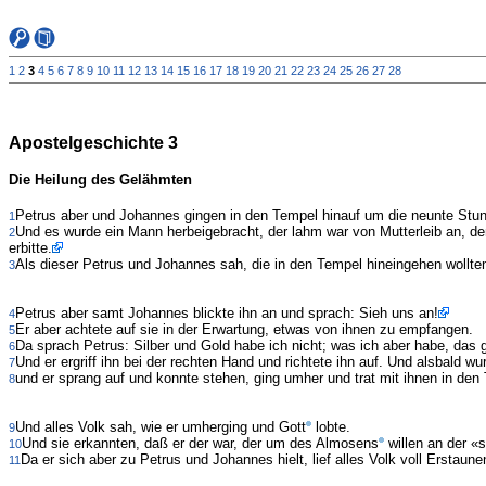
1
2
3
4
5
6
7
8
9
10
11
12
13
14
15
16
17
18
19
20
21
22
23
24
25
26
27
28
Apostelgeschichte 3
Die Heilung des Gelähmten
Petrus aber und Johannes gingen in den Tempel hinauf um die neunte Stun
1
Und es wurde ein Mann herbeigebracht, der lahm war von Mutterleib an, de
2
erbitte.
Als dieser Petrus und Johannes sah, die in den Tempel hineingehen wollte
3
Petrus aber samt Johannes blickte ihn an und sprach: Sieh uns an!
4
Er aber achtete auf sie in der Erwartung, etwas von ihnen zu empfangen.
5
Da sprach Petrus: Silber und Gold habe ich nicht; was ich aber habe, das 
6
Und er ergriff ihn bei der rechten Hand und richtete ihn auf. Und alsbald 
7
und er sprang auf und konnte stehen, ging umher und trat mit ihnen in den
8
Und alles Volk sah, wie er umherging und Gott
lobte.
9
Und sie erkannten, daß er der war, der um des Almosens
willen an der «
10
Da er sich aber zu Petrus und Johannes hielt, lief alles Volk voll Erstau
11