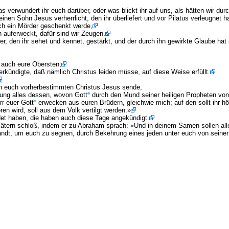
s verwundert ihr euch darüber, oder was blickt ihr auf uns, als hätten wir du
inen Sohn Jesus verherrlicht, den ihr überliefert und vor Pilatus verleugnet ha
uch ein Mörder geschenkt werde,
 auferweckt, dafür sind wir Zeugen.
 den ihr sehet und kennet, gestärkt, und der durch ihn gewirkte Glaube hat 
e auch eure Obersten;
rkündigte, daß nämlich Christus leiden müsse, auf diese Weise erfüllt.
n euch vorherbestimmten Christus Jesus sende,
ung alles dessen, wovon Gott
durch den Mund seiner heiligen Propheten von 
r euer Gott
erwecken aus euren Brüdern, gleichwie mich; auf den sollt ihr hö
en wird, soll aus dem Volk vertilgt werden.»
det haben, die haben auch diese Tage angekündigt.
ätern schloß, indem er zu Abraham sprach: «Und in deinem Samen sollen all
andt, um euch zu segnen, durch Bekehrung eines jeden unter euch von seiner