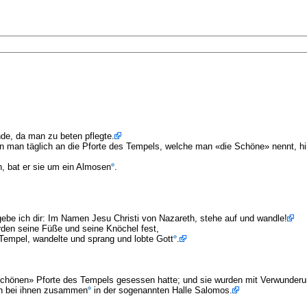
de, da man zu beten pflegte.
n man täglich an die Pforte des Tempels, welche man «die Schöne» nennt, hin
n, bat er sie um ein Almosen
.
gebe ich dir: Im Namen Jesu Christi von Nazareth, stehe auf und wandle!
wurden seine Füße und seine Knöchel fest,
 Tempel, wandelte und sprang und lobte Gott
.
schönen» Pforte des Tempels gesessen hatte; und sie wurden mit Verwunderun
nen bei ihnen zusammen
in der sogenannten Halle Salomos.