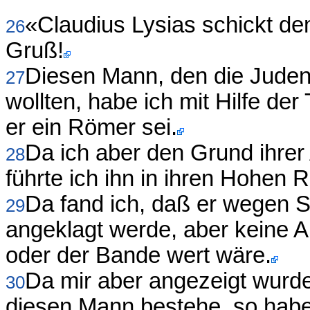
«Claudius Lysias schickt de
26
Gruß!
Diesen Mann, den die Juden
27
wollten, habe ich mit Hilfe der
er ein Römer sei.
Da ich aber den Grund ihrer 
28
führte ich ihn in ihren Hohen R
Da fand ich, daß er wegen S
29
angeklagt werde, aber keine A
oder der Bande wert wäre.
Da mir aber angezeigt wurd
30
diesen Mann bestehe, so habe 