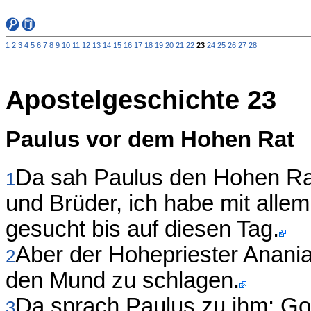
1
2
3
4
5
6
7
8
9
10
11
12
13
14
15
16
17
18
19
20
21
22
23
24
25
26
27
28
Apostelgeschichte 23
Paulus vor dem Hohen Rat
Da sah Paulus den Hohen Rat
1
und Brüder, ich habe mit alle
gesucht bis auf diesen Tag.
Aber der Hohepriester Anani
2
den Mund zu schlagen.
Da sprach Paulus zu ihm: Go
3