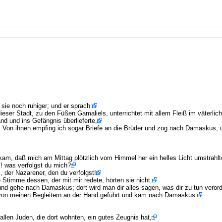
 sie noch ruhiger; und er sprach:
dieser Stadt, zu den Füßen Gamaliels, unterrichtet mit allem Fleiß im väterlich
d und ins Gefängnis überlieferte,
t. Von ihnen empfing ich sogar Briefe an die Brüder und zog nach Damaskus,
am, daß mich am Mittag plötzlich vom Himmel her ein helles Licht umstrahlt
l! was verfolgst du mich?
, der Nazarener, den du verfolgst!
 Stimme dessen, der mit mir redete, hörten sie nicht.
und gehe nach Damaskus; dort wird man dir alles sagen, was dir zu tun verord
 von meinen Begleitern an der Hand geführt und kam nach Damaskus.
len Juden, die dort wohnten, ein gutes Zeugnis hat,