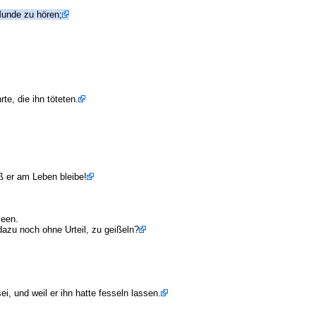
Munde zu hören;
e, die ihn töteten.
ß er am Leben bleibe!
ieen.
dazu noch ohne Urteil, zu geißeln?
i, und weil er ihn hatte fesseln lassen.