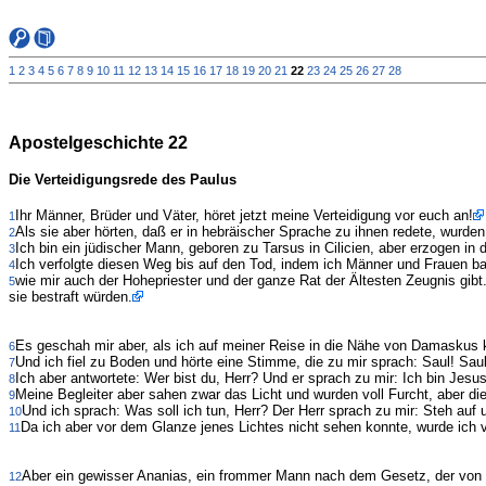
1
2
3
4
5
6
7
8
9
10
11
12
13
14
15
16
17
18
19
20
21
22
23
24
25
26
27
28
Apostelgeschichte 22
Die Verteidigungsrede des Paulus
Ihr Männer, Brüder und Väter, höret jetzt meine Verteidigung vor euch an!
1
Als sie aber hörten, daß er in hebräischer Sprache zu ihnen redete, wurden
2
Ich bin ein jüdischer Mann, geboren zu Tarsus in Cilicien, aber erzogen in 
3
Ich verfolgte diesen Weg bis auf den Tod, indem ich Männer und Frauen ban
4
wie mir auch der Hohepriester und der ganze Rat der Ältesten Zeugnis gib
5
sie bestraft würden.
Es geschah mir aber, als ich auf meiner Reise in die Nähe von Damaskus k
6
Und ich fiel zu Boden und hörte eine Stimme, die zu mir sprach: Saul! Sau
7
Ich aber antwortete: Wer bist du, Herr? Und er sprach zu mir: Ich bin Jesus
8
Meine Begleiter aber sahen zwar das Licht und wurden voll Furcht, aber die
9
Und ich sprach: Was soll ich tun, Herr? Der Herr sprach zu mir: Steh auf 
10
Da ich aber vor dem Glanze jenes Lichtes nicht sehen konnte, wurde ich
11
Aber ein gewisser Ananias, ein frommer Mann nach dem Gesetz, der von al
12