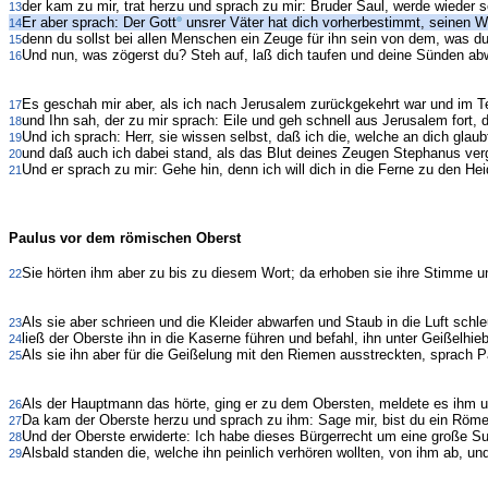
der kam zu mir, trat herzu und sprach zu mir: Bruder Saul, werde wieder 
13
Er aber sprach: Der Gott
unsrer Väter hat dich vorherbestimmt, seinen 
14
denn du sollst bei allen Menschen ein Zeuge für ihn sein von dem, was d
15
Und nun, was zögerst du? Steh auf, laß dich taufen und deine Sünden a
16
Es geschah mir aber, als ich nach Jerusalem zurückgekehrt war und im Te
17
und Ihn sah, der zu mir sprach: Eile und geh schnell aus Jerusalem fort,
18
Und ich sprach: Herr, sie wissen selbst, daß ich die, welche an dich gla
19
und daß auch ich dabei stand, als das Blut deines Zeugen Stephanus vergo
20
Und er sprach zu mir: Gehe hin, denn ich will dich in die Ferne zu den He
21
Paulus vor dem römischen Oberst
Sie hörten ihm aber zu bis zu diesem Wort; da erhoben sie ihre Stimme u
22
Als sie aber schrieen und die Kleider abwarfen und Staub in die Luft schle
23
ließ der Oberste ihn in die Kaserne führen und befahl, ihn unter Geißelhie
24
Als sie ihn aber für die Geißelung mit den Riemen ausstreckten, sprach 
25
Als der Hauptmann das hörte, ging er zu dem Obersten, meldete es ihm un
26
Da kam der Oberste herzu und sprach zu ihm: Sage mir, bist du ein Römer
27
Und der Oberste erwiderte: Ich habe dieses Bürgerrecht um eine große S
28
Alsbald standen die, welche ihn peinlich verhören wollten, von ihm ab, un
29