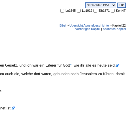
Lu1545
Lu1912
Elb1871
KonNT
Bibel
>
Übersicht Apostelgeschichte
> Kapitel 22
vorheriges Kapitel
|
nächstes Kapitel
en Gesetz, und ich war ein Eiferer für Gott
, wie ihr alle es heute seid.
 um auch die, welche dort waren, gebunden nach Jerusalem zu führen, damit
e.
net ist.