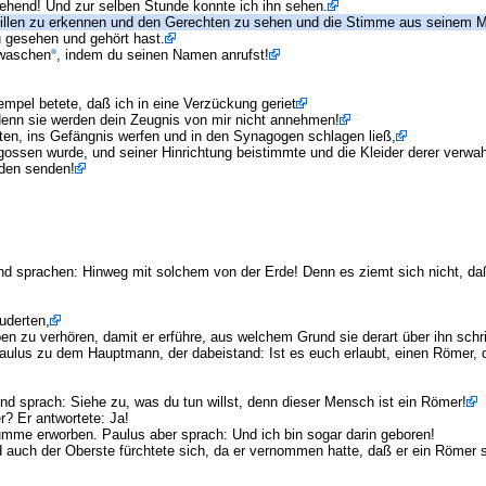
sehend! Und zur selben Stunde konnte ich ihn sehen.
Willen zu erkennen und den Gerechten zu sehen und die Stimme aus seinem 
u gesehen und gehört hast.
bwaschen
, indem du seinen Namen anrufst!
mpel betete, daß ich in eine Verzückung geriet
 denn sie werden dein Zeugnis von mir nicht annehmen!
ubten, ins Gefängnis werfen und in den Synagogen schlagen ließ,
ssen wurde, und seiner Hinrichtung beistimmte und die Kleider derer verwahrt
iden senden!
nd sprachen: Hinweg mit solchem von der Erde! Denn es ziemt sich nicht, da
uderten,
ben zu verhören, damit er erführe, aus welchem Grund sie derart über ihn schr
Paulus zu dem Hauptmann, der dabeistand: Ist es euch erlaubt, einen Römer, 
d sprach: Siehe zu, was du tun willst, denn dieser Mensch ist ein Römer!
? Er antwortete: Ja!
umme erworben. Paulus aber sprach: Und ich bin sogar darin geboren!
d auch der Oberste fürchtete sich, da er vernommen hatte, daß er ein Römer se