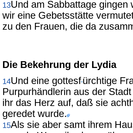
Und am Sabbattage gingen w
13
wir eine Gebetsstätte vermute
zu den Frauen, die da zus
Die Bekehrung der Lydia
Und eine gottesf
ürchtige Fr
14
Purpurhändlerin aus der Stadt 
ihr das Herz auf, daß sie acht
geredet wurde.
Als sie aber samt ihrem Hau
15