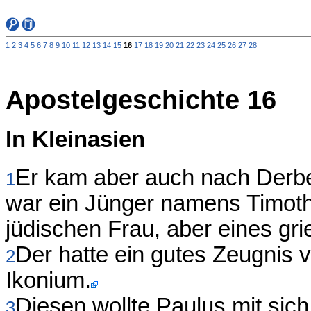
1
2
3
4
5
6
7
8
9
10
11
12
13
14
15
16
17
18
19
20
21
22
23
24
25
26
27
28
Apostelgeschichte 16
In Kleinasien
Er kam aber auch nach Derbe
1
war ein Jünger namens Timoth
jüdischen Frau, aber eines gri
Der hatte ein gutes Zeugnis 
2
Ikonium.
Diesen wollte Paulus mit sic
3