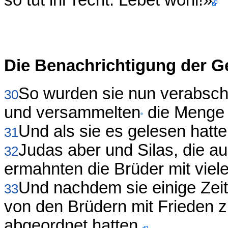
so tut ihr recht. Lebet wohl!»
Die Benachrichtigung der G
So wurden sie nun verabsch
30
und versammelten
die Menge 
Und als sie es gelesen hatten
31
Judas aber und Silas, die a
32
ermahnten die Brüder mit viel
Und nachdem sie einige Zeit
33
von den Brüdern mit Frieden 
abgeordnet hatten.