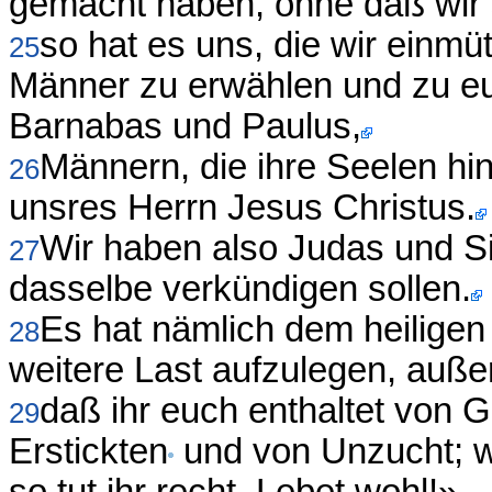
gemacht haben, ohne daß wir s
so hat es uns, die wir einmü
25
Männer zu erwählen und zu eu
Barnabas und Paulus,
Männern, die ihre Seelen h
26
unsres Herrn Jesus Christus.
Wir haben also Judas und S
27
dasselbe verkündigen sollen.
Es hat nämlich dem heiligen
28
weitere Last aufzulegen, auß
daß ihr euch enthaltet von 
29
Erstickten
und von Unzucht; w