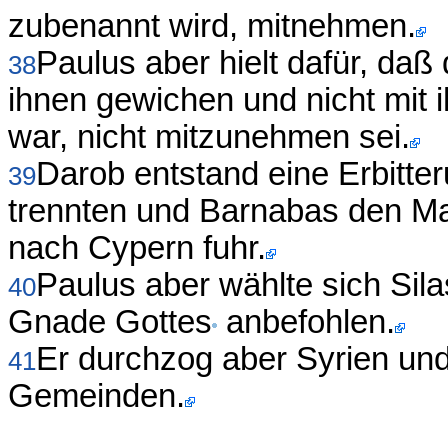
zubenannt wird, mitnehmen.
Paulus aber hielt dafür, daß
38
ihnen gewichen und nicht mi
war, nicht mitzunehmen sei.
Darob entstand eine Erbitte
39
trennten und Barnabas den Ma
nach Cypern fuhr.
Paulus aber wählte sich Sil
40
Gnade Gottes
anbefohlen.
Er durchzog aber Syrien und 
41
Gemeinden.