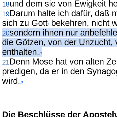
und dem sie von Ewigkeit he
18
Darum halte ich dafür, daß 
19
sich zu Gott
bekehren, nicht we
sondern ihnen nur anbefehle
20
die Götzen, von der Unzucht, 
enthalten.
Denn Mose hat von alten Zeit
21
predigen, da er in den Synag
wird.
Die Beschlüsse der Aposte