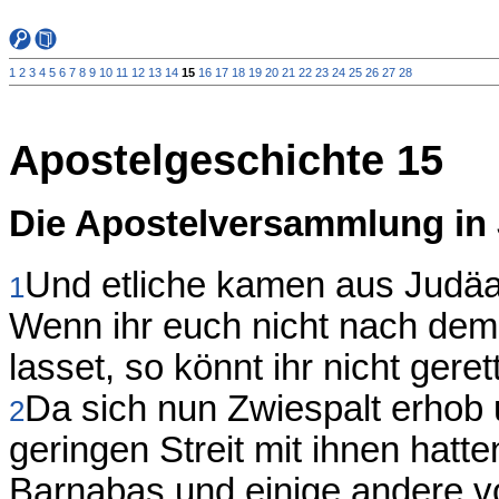
1
2
3
4
5
6
7
8
9
10
11
12
13
14
15
16
17
18
19
20
21
22
23
24
25
26
27
28
Apostelgeschichte 15
Die Apostelversammlung in
Und etliche kamen aus Judäa 
1
Wenn ihr euch nicht nach de
lasset, so könnt ihr nicht gere
Da sich nun Zwiespalt erhob
2
geringen Streit mit ihnen hatt
Barnabas und einige andere vo