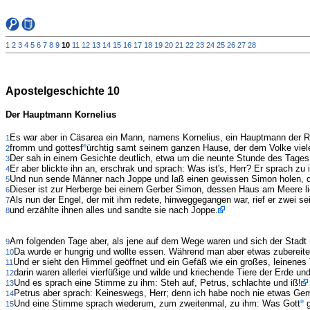
1
2
3
4
5
6
7
8
9
10
11
12
13
14
15
16
17
18
19
20
21
22
23
24
25
26
27
28
Apostelgeschichte 10
Der Hauptmann Kornelius
Es war aber in Cäsarea ein Mann, namens Kornelius, ein Hauptmann der Ro
1
fromm und gottesf
ürchtig samt seinem ganzen Hause, der dem Volke vie
2
Der sah in einem Gesichte deutlich, etwa um die neunte Stunde des Tages
3
Er aber blickte ihn an, erschrak und sprach: Was ist's, Herr? Er sprach z
4
Und nun sende Männer nach Joppe und laß einen gewissen Simon holen, 
5
Dieser ist zur Herberge bei einem Gerber Simon, dessen Haus am Meere lieg
6
Als nun der Engel, der mit ihm redete, hinweggegangen war, rief er zwei s
7
und erzählte ihnen alles und sandte sie nach Joppe.
8
Am folgenden Tage aber, als jene auf dem Wege waren und sich der Stadt 
9
Da wurde er hungrig und wollte essen. Während man aber etwas zubereite
10
Und er sieht den Himmel geöffnet und ein Gefäß wie ein großes, leinene
11
darin waren allerlei vierfüßige und wilde und kriechende Tiere der Erde u
12
Und es sprach eine Stimme zu ihm: Steh auf, Petrus, schlachte und iß!
13
Petrus aber sprach: Keineswegs, Herr; denn ich habe noch nie etwas Ge
14
Und eine Stimme sprach wiederum, zum zweitenmal, zu ihm: Was Gott
g
15