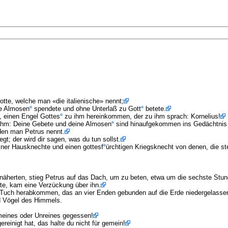
tte, welche man «die italienische» nennt;
le Almosen
spendete und ohne Unterlaß zu Gott
betete.
, einen Engel Gottes
zu ihm hereinkommen, der zu ihm sprach: Kornelius!
u ihm: Deine Gebete und deine Almosen
sind hinaufgekommen ins Gedächtnis 
den man Petrus nennt.
t; der wird dir sagen, was du tun sollst.
einer Hausknechte und einen gottesf
ürchtigen Kriegsknecht von denen, die st
näherten, stieg Petrus auf das Dach, um zu beten, etwa um die sechste Stun
te, kam eine Verzückung über ihn.
s Tuch herabkommen, das an vier Enden gebunden auf die Erde niedergelasse
nd Vögel des Himmels.
meines oder Unreines gegessen!
ereinigt hat, das halte du nicht für gemein!