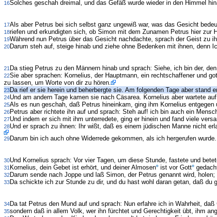
Solches geschah dreimal, und das Gefäß wurde wieder in den Himmel hi
16
Als aber Petrus bei sich selbst ganz ungewiß war, was das Gesicht bede
17
riefen und erkundigten sich, ob Simon mit dem Zunamen Petrus hier zur H
18
Während nun Petrus über das Gesicht nachdachte, sprach der Geist zu ih
19
Darum steh auf, steige hinab und ziehe ohne Bedenken mit ihnen, denn I
20
Da stieg Petrus zu den Männern hinab und sprach: Siehe, ich bin der, den 
21
Sie aber sprachen: Kornelius, der Hauptmann, ein rechtschaffener und got
22
zu lassen, um Worte von dir zu hören.
Da rief er sie herein und beherbergte sie. Am folgenden Tage aber stand e
23
Und am andern Tage kamen sie nach Cäsarea. Kornelius aber wartete auf
24
Als es nun geschah, daß Petrus hineinkam, ging ihm Kornelius entgegen 
25
Petrus aber richtete ihn auf und sprach: Steh auf! ich bin auch ein Mensc
26
Und indem er sich mit ihm unterredete, ging er hinein und fand viele vers
27
Und er sprach zu ihnen: Ihr wißt, daß es einem jüdischen Manne nicht erl
28
Darum bin ich auch ohne Widerrede gekommen, als ich hergerufen wurde.
29
Und Kornelius sprach: Vor vier Tagen, um diese Stunde, fastete und bet
30
Kornelius, dein Gebet ist erhört, und deiner Almosen
ist vor Gott
gedacht
31
Darum sende nach Joppe und laß Simon, der Petrus genannt wird, holen; 
32
Da schickte ich zur Stunde zu dir, und du hast wohl daran getan, daß du 
33
Da tat Petrus den Mund auf und sprach: Nun erfahre ich in Wahrheit, daß
34
sondern daß in allem Volk, wer ihn fürchtet und Gerechtigkeit übt, ihm an
35