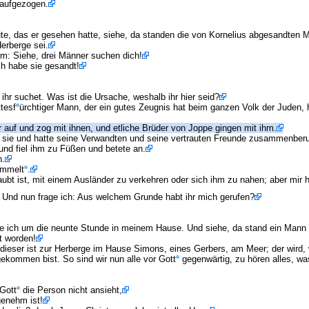
naufgezogen.
ute, das er gesehen hatte, siehe, da standen die von Kornelius abgesandten 
erberge sei.
m: Siehe, drei Männer suchen dich!
ch habe sie gesandt!
ihr suchet. Was ist die Ursache, weshalb ihr hier seid?
tesf
ürchtiger Mann, der ein gutes Zeugnis hat beim ganzen Volk der Juden, h
r auf und zog mit ihnen, und etliche Brüder von Joppe gingen mit ihm.
 sie und hatte seine Verwandten und seine vertrauten Freunde zusammenber
und fiel ihm zu Füßen und betete an.
h.
ammelt
.
aubt ist, mit einem Ausländer zu verkehren oder sich ihm zu nahen; aber mir h
 Und nun frage ich: Aus welchem Grunde habt ihr mich gerufen?
ete ich um die neunte Stunde in meinem Hause. Und siehe, da stand ein Mann 
 worden!
dieser ist zur Herberge im Hause Simons, eines Gerbers, am Meer; der wird, 
gekommen bist. So sind wir nun alle vor Gott
gegenwärtig, zu hören alles, wa
 Gott
die Person nicht ansieht,
genehm ist!