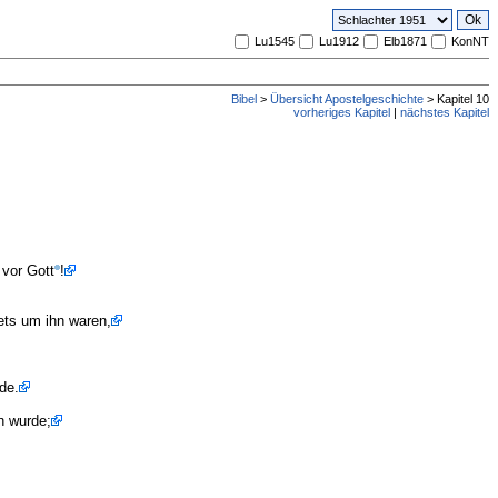
Lu1545
Lu1912
Elb1871
KonNT
Bibel
>
Übersicht Apostelgeschichte
> Kapitel 10
vorheriges Kapitel
|
nächstes Kapitel
vor Gott
!
ets um ihn waren,
de.
n wurde;