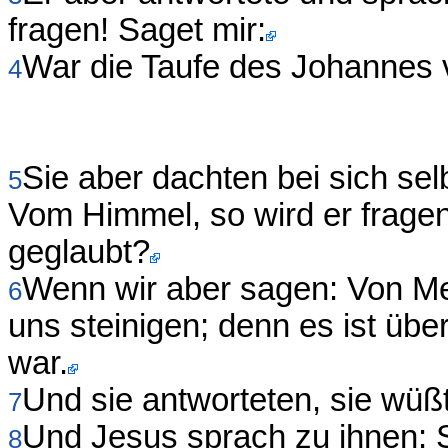
fragen! Saget mir:
War die Taufe des Johannes
4
Sie aber dachten bei sich se
5
Vom Himmel, so wird er fragen
geglaubt?
Wenn wir aber sagen: Von Me
6
uns steinigen; denn es ist üb
war.
Und sie antworteten, sie wüß
7
Und Jesus sprach zu ihnen: S
8