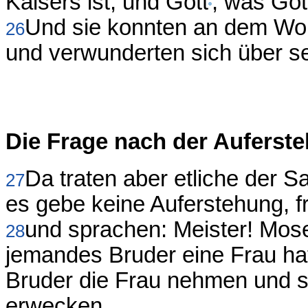
Kaisers ist, und Gott
, was Got
Und sie konnten an dem Wor
26
und verwunderten sich über s
Die Frage nach der Auferst
Da traten aber etliche der 
27
es gebe keine Auferstehung, f
und sprachen: Meister! Mos
28
jemandes Bruder eine Frau hat 
Bruder die Frau nehmen und
erwecken.