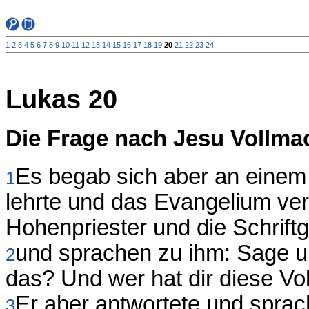
1
2
3
4
5
6
7
8
9
10
11
12
13
14
15
16
17
18
19
20
21
22
23
24
Lukas 20
Die Frage nach Jesu Vollma
Es begab sich aber an einem 
1
lehrte und das Evangelium verk
Hohenpriester und die Schrift
und sprachen zu ihm: Sage un
2
das? Und wer hat dir diese V
Er aber antwortete und sprac
3