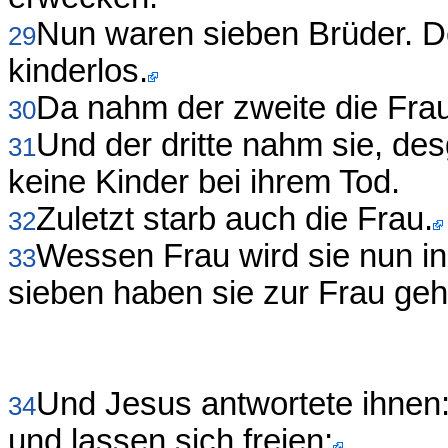
Nun waren sieben Brüder. D
29
kinderlos.
Da nahm der zweite die Frau
30
Und der dritte nahm sie, des
31
keine Kinder bei ihrem Tod.
Zuletzt starb auch die Frau.
32
Wessen Frau wird sie nun in
33
sieben haben sie zur Frau geh
Und Jesus antwortete ihnen: 
34
und lassen sich freien;