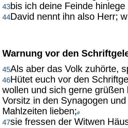
bis ich deine Feinde hinleg
43
David nennt ihn also Herr; w
44
Warnung vor den Schriftgel
Als aber das Volk zuhörte, 
45
Hütet euch vor den Schriftge
46
wollen und sich gerne grüßen
Vorsitz in den Synagogen und 
Mahlzeiten lieben;
sie fressen der Witwen Hä
47