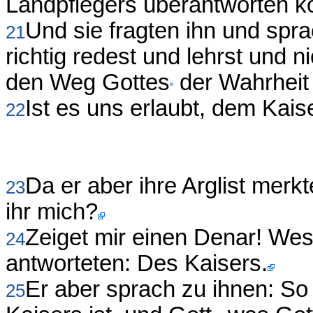
Landpflegers überantworten k
Und sie fragten ihn und spra
21
richtig redest und lehrst und 
den Weg Gottes
der Wahrheit
Ist es uns erlaubt, dem Kais
22
Da er aber ihre Arglist merk
23
ihr mich?
Zeiget mir einen Denar! Wess
24
antworteten: Des Kaisers.
Er aber sprach zu ihnen: So
25