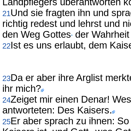
Landpflegers überantworten k
Und sie fragten ihn und spra
21
richtig redest und lehrst und 
den Weg Gottes
der Wahrheit
Ist es uns erlaubt, dem Kais
22
Da er aber ihre Arglist merk
23
ihr mich?
Zeiget mir einen Denar! Wess
24
antworteten: Des Kaisers.
Er aber sprach zu ihnen: So
25