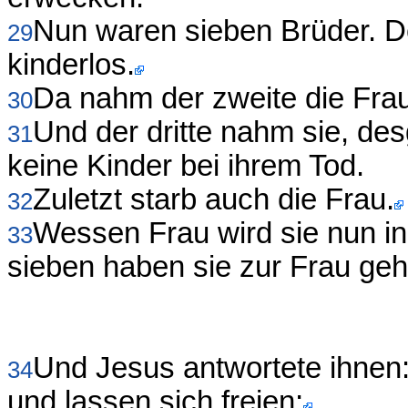
Nun waren sieben Brüder. D
29
kinderlos.
Da nahm der zweite die Frau
30
Und der dritte nahm sie, des
31
keine Kinder bei ihrem Tod.
Zuletzt starb auch die Frau.
32
Wessen Frau wird sie nun in
33
sieben haben sie zur Frau geh
Und Jesus antwortete ihnen: 
34
und lassen sich freien;