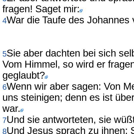
fragen! Saget mir:
War die Taufe des Johannes
4
Sie aber dachten bei sich se
5
Vom Himmel, so wird er fragen
geglaubt?
Wenn wir aber sagen: Von Me
6
uns steinigen; denn es ist üb
war.
Und sie antworteten, sie wüß
7
Und Jesus sprach zu ihnen: S
8