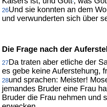
Kaisers ist, und Gott
, was Got
Und sie konnten an dem Wor
26
und verwunderten sich über s
Die Frage nach der Auferst
Da traten aber etliche der 
27
es gebe keine Auferstehung, f
und sprachen: Meister! Mos
28
jemandes Bruder eine Frau hat 
Bruder die Frau nehmen und
erwecken.