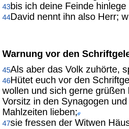
bis ich deine Feinde hinleg
43
David nennt ihn also Herr; w
44
Warnung vor den Schriftgel
Als aber das Volk zuhörte, 
45
Hütet euch vor den Schriftge
46
wollen und sich gerne grüßen
Vorsitz in den Synagogen und 
Mahlzeiten lieben;
sie fressen der Witwen Hä
47