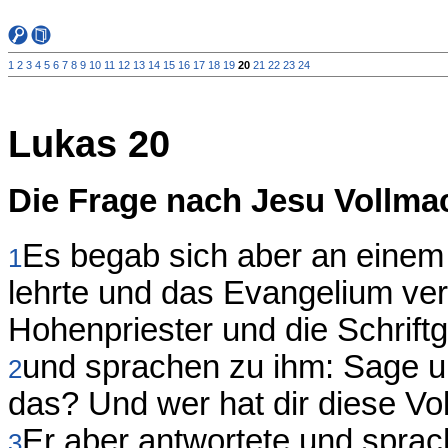
1
2
3
4
5
6
7
8
9
10
11
12
13
14
15
16
17
18
19
20
21
22
23
24
Lukas 20
Die Frage nach Jesu Vollma
Es begab sich aber an einem 
1
lehrte und das Evangelium verk
Hohenpriester und die Schrift
und sprachen zu ihm: Sage un
2
das? Und wer hat dir diese V
Er aber antwortete und sprac
3