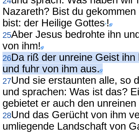
24
Nazareth? Bist du gekommen u
bist: der Heilige Gottes
!
Aber Jesus bedrohte ihn un
25
von ihm!
Da riß der unreine Geist ihn 
26
und fuhr von ihm aus.
Und sie erstaunten alle, so 
27
und sprachen: Was ist das? Ei
gebietet er auch den unreinen
Und das Gerücht von ihm ver
28
umliegende Landschaft von Ga