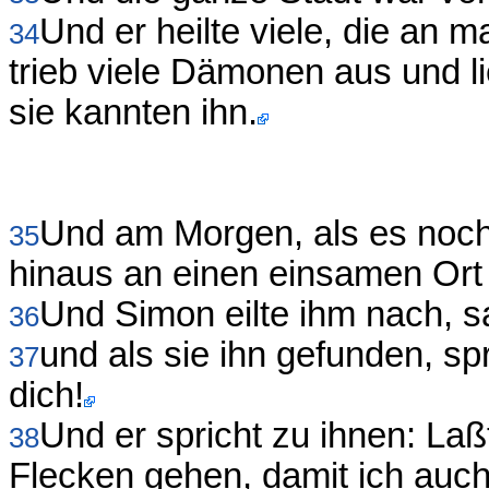
Und er heilte viele, die an m
34
trieb viele Dämonen aus und l
sie kannten ihn.
Und am Morgen, als es noch 
35
hinaus an einen einsamen Ort 
Und Simon eilte ihm nach, s
36
und als sie ihn gefunden, s
37
dich!
Und er spricht zu ihnen: Laß
38
Flecken gehen, damit ich auch