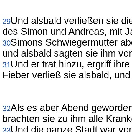
Und alsbald verließen sie d
29
des Simon und Andreas, mit 
Simons Schwiegermutter abe
30
und alsbald sagten sie ihm von
Und er trat hinzu, ergriff ih
31
Fieber verließ sie alsbald, und
Als es aber Abend geworden
32
brachten sie zu ihm alle Kra
Und die ganze Stadt war vo
33