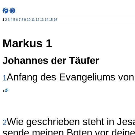
1
2
3
4
5
6
7
8
9
10
11
12
13
14
15
16
Markus 1
Johannes der Täufer
Anfang des Evangeliums von
1
.
Wie geschrieben steht in Jes
2
sende meinen Boten vor deine