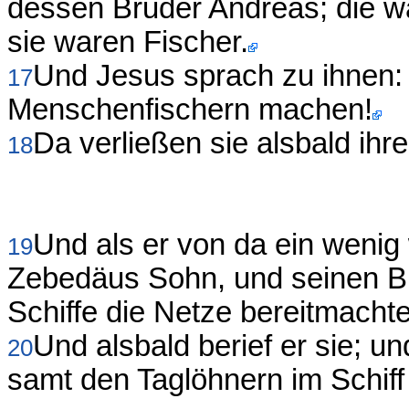
dessen Bruder Andreas; die w
sie waren Fischer.
Und Jesus sprach zu ihnen: F
17
Menschenfischern machen!
Da verließen sie alsbald ihr
18
Und als er von da ein wenig 
19
Zebedäus Sohn, und seinen B
Schiffe die Netze bereitmacht
Und alsbald berief er sie; u
20
samt den Taglöhnern im Schiff