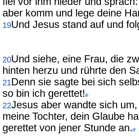
fiel vor ihm nieder und sprach
aber komm und lege deine Hand
Und Jesus stand auf und fol
19
Und siehe, eine Frau, die zwö
20
hinten herzu und rührte den S
Denn sie sagte bei sich selb
21
so bin ich gerettet!
Jesus aber wandte sich um, 
22
meine Tochter, dein Glaube ha
gerettet von jener Stunde an.