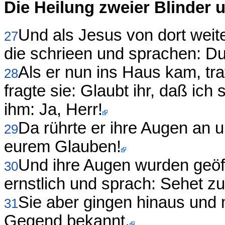
Die Heilung zweier Blinder
Und als Jesus von dort weite
27
die schrieen und sprachen: D
Als er nun ins Haus kam, tr
28
fragte sie: Glaubt ihr, daß ic
ihm: Ja, Herr!
Da rührte er ihre Augen an
29
eurem Glauben!
Und ihre Augen wurden geöf
30
ernstlich und sprach: Sehet z
Sie aber gingen hinaus und 
31
Gegend bekannt.