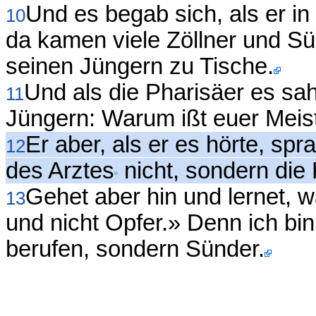
Und es begab sich, als er i
10
da kamen viele Zöllner und S
seinen Jüngern zu Tische.
Und als die Pharisäer es sa
11
Jüngern: Warum ißt euer Meis
Er aber, als er es hörte, sp
12
des Arztes
nicht, sondern die
Gehet aber hin und lernet, w
13
und nicht Opfer.» Denn ich b
berufen, sondern Sünder.