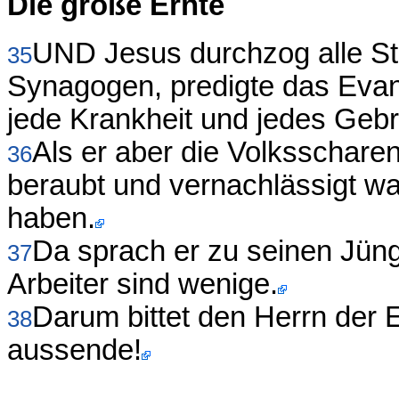
Die große Ernte
UND Jesus durchzog alle Städ
35
Synagogen, predigte das Evan
jede Krankheit und jedes Geb
Als er aber die Volksschare
36
beraubt und vernachlässigt wa
haben.
Da sprach er zu seinen Jünge
37
Arbeiter sind wenige.
Darum bittet den Herrn der E
38
aussende!