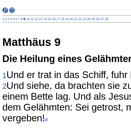
1
2
3
4
5
6
7
8
9
10
11
12
13
14
15
16
17
18
19
20
21
22
23
24
25
26
27
28
Matthäus 9
Die Heilung eines Gelähmte
Und er trat in das Schiff, fuh
1
Und siehe, da brachten sie z
2
einem Bette lag. Und als Jesu
dem Gelähmten: Sei getrost, m
vergeben!