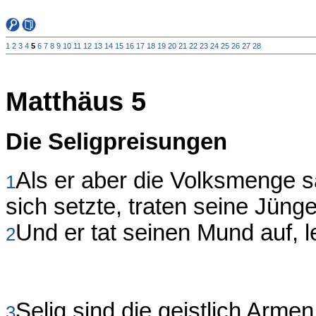
1
2
3
4
5
6
7
8
9
10
11
12
13
14
15
16
17
18
19
20
21
22
23
24
25
26
27
28
Matthäus 5
Die Seligpreisungen
Als er aber die Volksmenge sa
1
sich setzte, traten seine Jünge
Und er tat seinen Mund auf, l
2
Selig sind die geistlich Armen
3