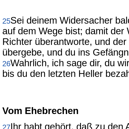
Sei deinem Widersacher bal
25
auf dem Wege bist; damit der
Richter überantworte, und der
übergebe, und du ins Gefängn
Wahrlich, ich sage dir, du w
26
bis du den letzten Heller bezah
Vom Ehebrechen
Ihr habt gehört, daß zu den A
27