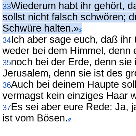
Wiederum habt ihr gehört, d
33
sollst nicht falsch schwören; 
Schwüre halten.»
Ich aber sage euch, daß ihr 
34
weder bei dem Himmel, denn e
noch bei der Erde, denn sie
35
Jerusalem, denn sie ist des g
Auch bei deinem Haupte soll
36
vermagst kein einziges Haar 
Es sei aber eure Rede: Ja, j
37
ist vom Bösen.