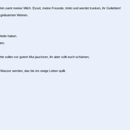
samt meiner Milch. Esset, meine Freunde, trinkt und werdet trunken, ihr Geliebten!
 geläuterten Weinen.
Weide haben.
ten.
chte sollen vor gutem Mut jauchzen, ihr aber sollt euch schämen;
Wasser werden, das bis ins ewige Leben quillt.