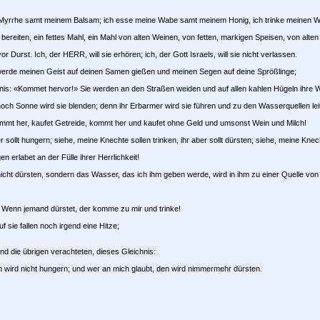
rrhe samt meinem Balsam; ich esse meine Wabe samt meinem Honig, ich trinke meinen Wein 
eiten, ein fettes Mahl, ein Mahl von alten Weinen, von fetten, markigen Speisen, von alten
urst. Ich, der HERR, will sie erhören; ich, der Gott Israels, will sie nicht verlassen.
werde meinen Geist auf deinen Samen gießen und meinen Segen auf deine Sprößlinge;
is: «Kommet hervor!» Sie werden an den Straßen weiden und auf allen kahlen Hügeln ihre 
h Sonne wird sie blenden; denn ihr Erbarmer wird sie führen und zu den Wasserquellen lei
kommt her, kaufet Getreide, kommt her und kaufet ohne Geld und umsonst Wein und Milch!
sollt hungern; siehe, meine Knechte sollen trinken, ihr aber sollt dürsten; siehe, meine Kne
n erlabet an der Fülle ihrer Herrlichkeit!
icht dürsten, sondern das Wasser, das ich ihm geben werde, wird in ihm zu einer Quelle von 
 Wenn jemand dürstet, der komme zu mir und trinke!
sie fallen noch irgend eine Hitze;
und die übrigen verachteten, dieses Gleichnis:
 wird nicht hungern; und wer an mich glaubt, den wird nimmermehr dürsten.