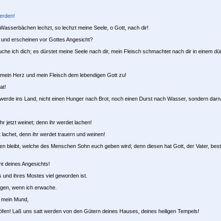
werden!
asserbächen lechzt, so lechzt meine Seele, o Gott, nach dir!
 und erscheinen vor Gottes Angesicht?
suche ich dich; es dürstet meine Seele nach dir, mein Fleisch schmachtet nach dir in einem d
mein Herz und mein Fleisch dem lebendigen Gott zu!
at!
werde ins Land, nicht einen Hunger nach Brot, noch einen Durst nach Wasser, sondern da
e ihr jetzt weinet; denn ihr werdet lachen!
t lachet, denn ihr werdet trauern und weinen!
eben bleibt, welche des Menschen Sohn euch geben wird; denn diesen hat Gott, der Vater, bestä
t deines Angesichts!
und ihres Mostes viel geworden ist.
tigen, wenn ich erwache.
h mein Mund,
öfen! Laß uns satt werden von den Gütern deines Hauses, deines heiligen Tempels!