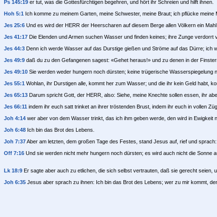
Ps 145:19
er tut, was die Gottesfürchtigen begehren, und hört ihr Schreien und hilft ihnen.
Hoh 5:1
Ich komme zu meinem Garten, meine Schwester, meine Braut; ich pflücke meine My
Jes 25:6
Und es wird der HERR der Heerscharen auf diesem Berge allen Völkern ein Mahl ber
Jes 41:17
Die Elenden und Armen suchen Wasser und finden keines; ihre Zunge verdorrt vor D
Jes 44:3
Denn ich werde Wasser auf das Durstige gießen und Ströme auf das Dürre; ich 
Jes 49:9
daß du zu den Gefangenen sagest: «Gehet heraus!» und zu denen in der Finstern
Jes 49:10
Sie werden weder hungern noch dürsten; keine trügerische Wasserspiegelung noc
Jes 55:1
Wohlan, ihr Durstigen alle, kommt her zum Wasser; und die ihr kein Geld habt, 
Jes 65:13
Darum spricht Gott, der HERR, also: Siehe, meine Knechte sollen essen, ihr aber 
Jes 66:11
indem ihr euch satt trinket an ihrer tröstenden Brust, indem ihr euch in vollen Züge
Joh 4:14
wer aber von dem Wasser trinkt, das ich ihm geben werde, den wird in Ewigkeit n
Joh 6:48
Ich bin das Brot des Lebens.
Joh 7:37
Aber am letzten, dem großen Tage des Festes, stand Jesus auf, rief und sprach:
Off 7:16
Und sie werden nicht mehr hungern noch dürsten; es wird auch nicht die Sonne auf 
Lk 18:9
Er sagte aber auch zu etlichen, die sich selbst vertrauten, daß sie gerecht seien, 
Joh 6:35
Jesus aber sprach zu ihnen: Ich bin das Brot des Lebens; wer zu mir kommt, den