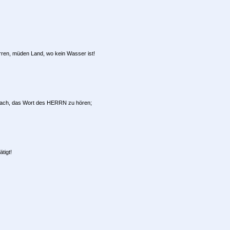
ürren, müden Land, wo kein Wasser ist!
rnach, das Wort des HERRN zu hören;
tigt!