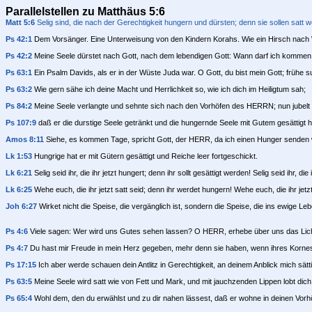
Parallelstellen zu Matthäus 5:6
Matt 5:6
Selig sind, die nach der Gerechtigkeit hungern und dürsten; denn sie sollen satt 
Ps 42:1
Dem Vorsänger. Eine Unterweisung von den Kindern Korahs. Wie ein Hirsch nach W
Ps 42:2
Meine Seele dürstet nach Gott, nach dem lebendigen Gott: Wann darf ich kommen
Ps 63:1
Ein Psalm Davids, als er in der Wüste Juda war. O Gott, du bist mein Gott; frühe 
Ps 63:2
Wie gern sähe ich deine Macht und Herrlichkeit so, wie ich dich im Heiligtum sah;
Ps 84:2
Meine Seele verlangte und sehnte sich nach den Vorhöfen des HERRN; nun jubelt 
Ps 107:9
daß er die durstige Seele getränkt und die hungernde Seele mit Gutem gesättigt h
Amos 8:11
Siehe, es kommen Tage, spricht Gott, der HERR, da ich einen Hunger senden 
Lk 1:53
Hungrige hat er mit Gütern gesättigt und Reiche leer fortgeschickt.
Lk 6:21
Selig seid ihr, die ihr jetzt hungert; denn ihr sollt gesättigt werden! Selig seid ihr, di
Lk 6:25
Wehe euch, die ihr jetzt satt seid; denn ihr werdet hungern! Wehe euch, die ihr jetz
Joh 6:27
Wirket nicht die Speise, die vergänglich ist, sondern die Speise, die ins ewige L
Ps 4:6
Viele sagen: Wer wird uns Gutes sehen lassen? O HERR, erhebe über uns das Lich
Ps 4:7
Du hast mir Freude in mein Herz gegeben, mehr denn sie haben, wenn ihres Kornes 
Ps 17:15
Ich aber werde schauen dein Antlitz in Gerechtigkeit, an deinem Anblick mich sät
Ps 63:5
Meine Seele wird satt wie von Fett und Mark, und mit jauchzenden Lippen lobt dic
Ps 65:4
Wohl dem, den du erwählst und zu dir nahen lässest, daß er wohne in deinen Vorh