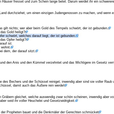
wen Häuser fresset und zum Schein lange betet. Darum werdet ihr ein schwere
 Land durchziehet, um einen einzigen Judengenossen zu machen, und wenn er e
as gilt nichts; wer aber beim Gold des Tempels schwört, der ist gebunden.
 das Gold heiligt?
fer schwört, welches darauf liegt, der ist gebunden.
 das Opfer heiligt?
rauf ist.
 wohnt.
i dem, der darauf sitzt.
nze und den Anis und den Kümmel verzehntet und das Wichtigere im Gesetz ve
re des Bechers und der Schüssel reiniget; inwendig aber sind sie voller Raub
Schüssel, damit auch das Äußere rein werde!
en Gräbern gleichet, welche auswendig zwar schön scheinen, inwendig aber vol
ber seid ihr voller Heuchelei und Gesetzwidrigkeit.
ber der Propheten bauet und die Denkmäler der Gerechten schmücket