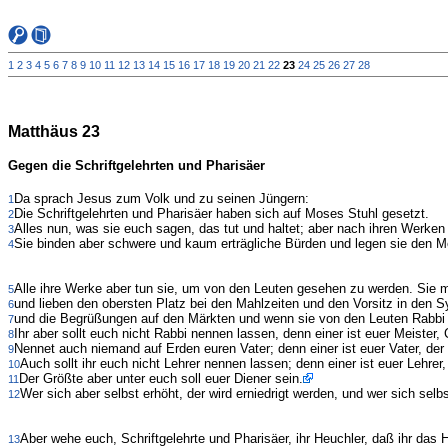
1
2
3
4
5
6
7
8
9
10
11
12
13
14
15
16
17
18
19
20
21
22
23
24
25
26
27
28
Matthäus 23
Gegen die Schriftgelehrten und Pharisäer
Da sprach Jesus zum Volk und zu seinen Jüngern:
1
Die Schriftgelehrten und Pharisäer haben sich auf Moses Stuhl gesetzt.
2
Alles nun, was sie euch sagen, das tut und haltet; aber nach ihren Werken 
3
Sie binden aber schwere und kaum erträgliche Bürden und legen sie den Men
4
Alle ihre Werke aber tun sie, um von den Leuten gesehen zu werden. Sie m
5
und lieben den obersten Platz bei den Mahlzeiten und den Vorsitz in den 
6
und die Begrüßungen auf den Märkten und wenn sie von den Leuten Rabbi
7
Ihr aber sollt euch nicht Rabbi nennen lassen, denn einer ist euer Meister, C
8
Nennet auch niemand auf Erden euren Vater; denn einer ist euer Vater, der
9
Auch sollt ihr euch nicht Lehrer nennen lassen; denn einer ist euer Lehrer,
10
Der Größte aber unter euch soll euer Diener sein.
11
Wer sich aber selbst erhöht, der wird erniedrigt werden, und wer sich selbs
12
Aber wehe euch, Schriftgelehrte und Pharisäer, ihr Heuchler, daß ihr das Hi
13