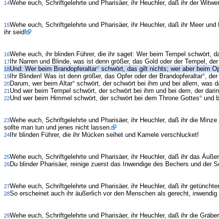
Wehe euch, Schriftgelehrte und Pharisäer, ihr Heuchler, daß ihr der Wit
14
Wehe euch, Schriftgelehrte und Pharisäer, ihr Heuchler, daß ihr Meer und
15
ihr seid!
Wehe euch, ihr blinden Führer, die ihr saget: Wer beim Tempel schwört, d
16
Ihr Narren und Blinde, was ist denn größer, das Gold oder der Tempel, der
17
Und: Wer beim Brandopferaltar
schwört, das gilt nichts; wer aber beim Op
18
Ihr Blinden! Was ist denn größer, das Opfer oder der Brandopferaltar
, der
19
Darum, wer beim Altar
schwört, der schwört bei ihm und bei allem, was da
20
Und wer beim Tempel schwört, der schwört bei ihm und bei dem, der darin
21
Und wer beim Himmel schwört, der schwört bei dem Throne Gottes
und be
22
Wehe euch, Schriftgelehrte und Pharisäer, ihr Heuchler, daß ihr die Mi
23
sollte man tun und jenes nicht lassen.
Ihr blinden Führer, die ihr Mücken seihet und Kamele verschlucket!
24
Wehe euch, Schriftgelehrte und Pharisäer, ihr Heuchler, daß ihr das Äuße
25
Du blinder Pharisäer, reinige zuerst das Inwendige des Bechers und der 
26
Wehe euch, Schriftgelehrte und Pharisäer, ihr Heuchler, daß ihr getüncht
27
So erscheinet auch ihr äußerlich vor den Menschen als gerecht, inwendig a
28
Wehe euch, Schriftgelehrte und Pharisäer, ihr Heuchler, daß ihr die Grä
29