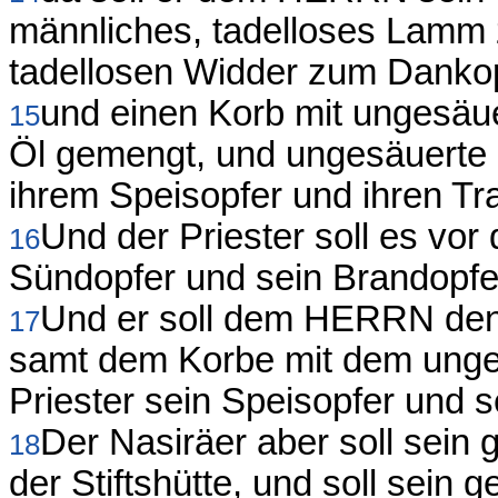
männliches, tadelloses Lamm 
tadellosen Widder zum Dankop
und einen Korb mit ungesä
15
Öl gemengt, und ungesäuerte F
ihrem Speisopfer und ihren Tr
Und der Priester soll es vo
16
Sündopfer und sein Brandopfer
Und er soll dem HERRN den
17
samt dem Korbe mit dem unges
Priester sein Speisopfer und s
Der Nasiräer aber soll sein
18
der Stiftshütte, und soll sei