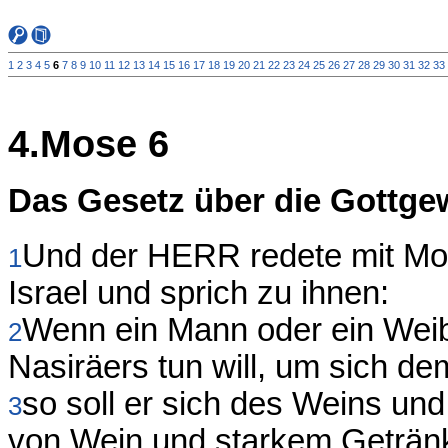
1
2
3
4
5
6
7
8
9
10
11
12
13
14
15
16
17
18
19
20
21
22
23
24
25
26
27
28
29
30
31
32
33
4.Mose 6
Das Gesetz über die Gottge
Und der HERR redete mit Mo
1
Israel und sprich zu ihnen:
Wenn ein Mann oder ein Wei
2
Nasiräers tun will, um sich 
so soll er sich des Weins un
3
von Wein und starkem Getränk s