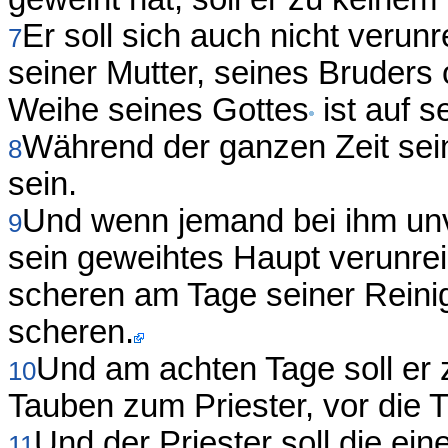
Er soll sich auch nicht verun
7
seiner Mutter, seines Bruders
Weihe seines Gottes
ist auf 
Während der ganzen Zeit sei
8
sein.
Und wenn jemand bei ihm unve
9
sein geweihtes Haupt verunrein
scheren am Tage seiner Reinig
scheren.
Und am achten Tage soll er 
10
Tauben zum Priester, vor die Tü
Und der Priester soll die e
11