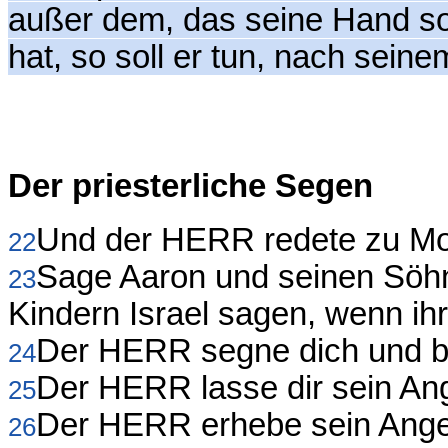
außer dem, das seine Hand son
hat, so soll er tun, nach sein
Der priesterliche Segen
Und der HERR redete zu Mo
22
Sage Aaron und seinen Söhne
23
Kindern Israel sagen, wenn ihr
Der HERR segne dich und b
24
Der HERR lasse dir sein Ang
25
Der HERR erhebe sein Angesi
26