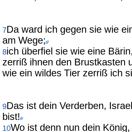
Da ward ich gegen sie wie ei
7
am Wege;
ich überfiel sie wie eine Bär
8
zerriß ihnen den Brustkasten u
wie ein wildes Tier zerriß ich s
Das ist dein Verderben, Israe
9
bist!
Wo ist denn nun dein König, d
10