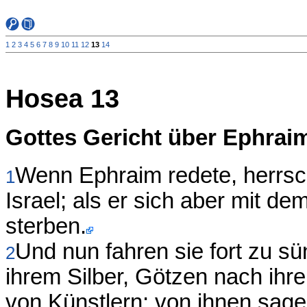
1
2
3
4
5
6
7
8
9
10
11
12
13
14
Hosea 13
Gottes Gericht über Ephrai
Wenn Ephraim redete, herrsch
1
Israel; als er sich aber mit de
sterben.
Und nun fahren sie fort zu sü
2
ihrem Silber, Götzen nach ihr
von Künstlern; von ihnen sage