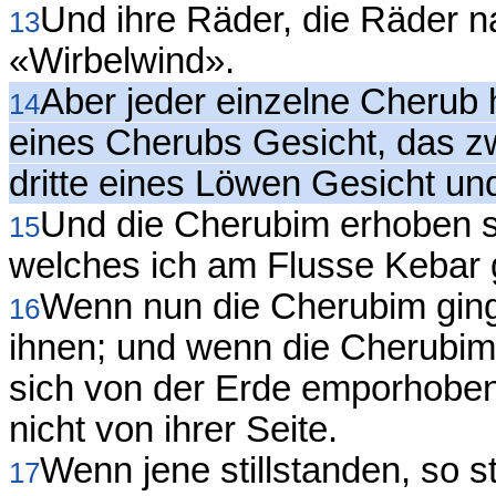
Und ihre Räder, die Räder 
13
«Wirbelwind».
Aber jeder einzelne Cherub h
14
eines Cherubs Gesicht, das z
dritte eines Löwen Gesicht und
Und die Cherubim erhoben s
15
welches ich am Flusse Kebar 
Wenn nun die Cherubim ging
16
ihnen; und wenn die Cherubim
sich von der Erde emporhoben
nicht von ihrer Seite.
Wenn jene stillstanden, so s
17