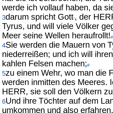
werde ich vollauf haben, da sie
darum spricht Gott
, der HERR
3
Tyrus, und will viele Völker g
Meer seine Wellen heraufrollt!
Sie werden die Mauern von T
4
niederreißen; und ich will ih
kahlen Felsen machen;
zu einem Wehr, wo man die Fi
5
werden inmitten des Meeres. I
HERR, sie soll den Völkern z
Und ihre Töchter auf dem La
6
umkommen und also erfahren,