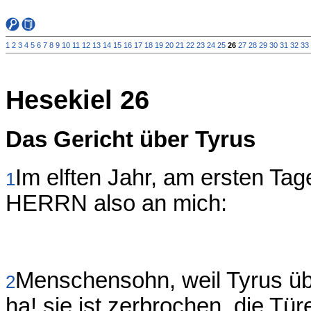
1
2
3
4
5
6
7
8
9
10
11
12
13
14
15
16
17
18
19
20
21
22
23
24
25
26
27
28
29
30
31
32
33
Hesekiel 26
Das Gericht über Tyrus
Im elften Jahr, am ersten Ta
1
HERRN also an mich:
Menschensohn, weil Tyrus üb
2
ha! sie ist zerbrochen, die Tür