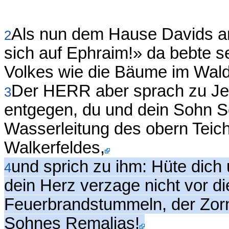
Als nun dem Hause Davids an
2
sich auf Ephraim!» da bebte s
Volkes wie die Bäume im Wal
Der HERR aber sprach zu Je
3
entgegen, du und dein Sohn S
Wasserleitung des obern Teic
Walkerfeldes,
und sprich zu ihm: Hüte dich u
4
dein Herz verzage nicht vor 
Feuerbrandstummeln, der Zorn
Sohnes Remaljas!