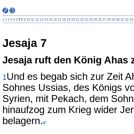
1
2
3
4
5
6
7
8
9
10
11
12
13
14
15
16
17
18
19
20
21
22
23
24
25
26
27
28
29
30
31
32
33
Jesaja 7
Jesaja ruft den König Ahas
Und es begab sich zur Zeit 
1
Sohnes Ussias, des Königs vo
Syrien, mit Pekach, dem Sohn
hinaufzog zum Krieg wider Jer
belagern.