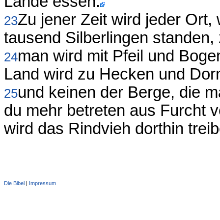
Lande essen.
Zu jener Zeit wird jeder Or
23
tausend Silberlingen standen
man wird mit Pfeil und Bog
24
Land wird zu Hecken und Dor
und keinen der Berge, die ma
25
du mehr betreten aus Furcht 
wird das Rindvieh dorthin trei
Die Bibel
|
Impressum
Administration