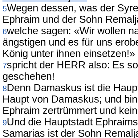
Wegen dessen, was der Syrer
5
Ephraim und der Sohn Remalj
welche sagen: «Wir wollen n
6
ängstigen und es für uns ero
König unter ihnen einsetzen!»
spricht der HERR also: Es so
7
geschehen!
Denn Damaskus ist die Haupts
8
Haupt von Damaskus; und bin
Ephraim zertrümmert und kein
Und die Hauptstadt Ephraims
9
Samarias ist der Sohn Remaljas