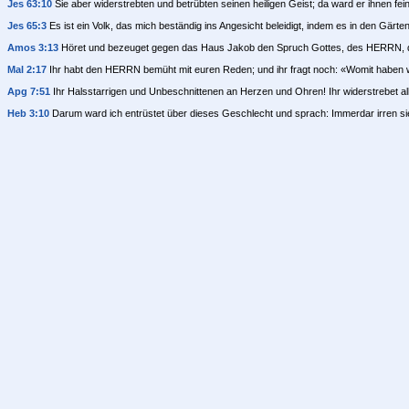
Jes 63:10
Sie aber widerstrebten und betrübten seinen heiligen Geist; da ward er ihnen feind
Jes 65:3
Es ist ein Volk, das mich beständig ins Angesicht beleidigt, indem es in den Gärten
Amos 3:13
Höret und bezeuget gegen das Haus Jakob den Spruch Gottes, des HERRN, 
Mal 2:17
Ihr habt den HERRN bemüht mit euren Reden; und ihr fragt noch: «Womit haben wir
Apg 7:51
Ihr Halsstarrigen und Unbeschnittenen an Herzen und Ohren! Ihr widerstrebet alle
Heb 3:10
Darum ward ich entrüstet über dieses Geschlecht und sprach: Immerdar irren si