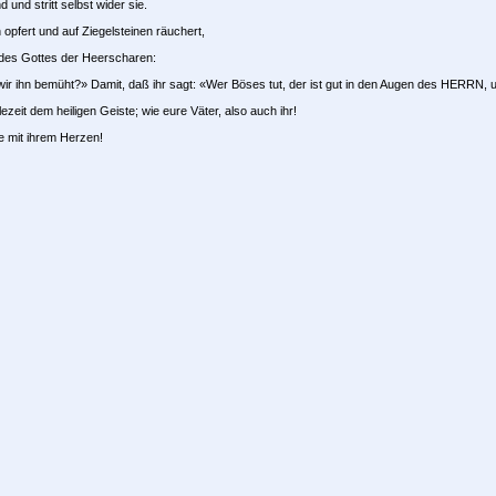
 und stritt selbst wider sie.
 opfert und auf Ziegelsteinen räuchert,
des Gottes der Heerscharen:
 ihn bemüht?» Damit, daß ihr sagt: «Wer Böses tut, der ist gut in den Augen des HERRN, un
zeit dem heiligen Geiste; wie eure Väter, also auch ihr!
e mit ihrem Herzen!