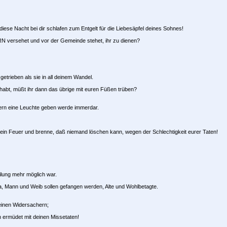
ese Nacht bei dir schlafen zum Entgelt für die Liebesäpfel deines Sohnes!
RN versehet und vor der Gemeinde stehet, ihr zu dienen?
etrieben als sie in all deinem Wandel.
habt, müßt ihr dann das übrige mit euren Füßen trüben?
dern eine Leuchte geben werde immerdar.
ein Feuer und brenne, daß niemand löschen kann, wegen der Schlechtigkeit eurer Taten!
ilung mehr möglich war.
a, Mann und Weib sollen gefangen werden, Alte und Wohlbetagte.
einen Widersachern;
h ermüdet mit deinen Missetaten!