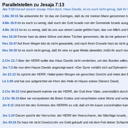
Parallelstellen zu Jesaja 7:13
Jes 7:13
Darauf sprach Jesaja: Höre doch, Haus Davids, ist es euch nicht genug, daß i
1.Mo 30:15
Sie antwortete ihr: Ist das ein Geringes, daß du mir meinen Mann genommen has
4.Mo 16:9
Ist es euch zu wenig, daß euch der Gott Israels von der Gemeinde Israels ausg
4.Mo 16:13
Ist es zu wenig, daß du uns aus einem Lande geführt hast, das von Milch und H
Hes 16:20
Ferner hast du deine Söhne und deine Töchter genommen, die du mir geboren ha
Hes 16:47
Auf ihren Wegen bist du nicht gewandelt, und nach ihren Greueln hast du nicht 
Hes 34:18
Ist es euch nicht genug, daß ihr eine so gute Weide abweidet; müßt ihr auch n
2.Chr 21:7
Aber der HERR wollte das Haus Davids nicht verderben, um des Bundes willen, 
Jes 7:2
Als nun dem Hause Davids angezeigt ward: «Der Syrer verläßt sich auf Ephraim!»
Jer 21:12
So spricht der HERR: Haltet jeden Morgen ein gerechtes Gericht und rettet den
Lk 1:69
und hat uns aufgerichtet ein Horn des Heils im Hause seines Dieners David,
2.Chr 36:15
Und gleichwohl mahnte sie der HERR, der Gott ihrer Väter, unermüdlich durch 
2.Chr 36:16
Aber sie verspotteten die Boten Gottes und verachteten seine Worte und verl
Jer 6:11
Und ich bin des Grimmes des HERRN so voll, daß ich ihn kaum zurückhalten kann.
Jes 1:24
Darum spricht der Herrscher, der HERR der Heerscharen, der Mächtige Israels, 
Jes 43:24
Du hast mir nicht Gewürzrohr um Geld gekauft und mit dem Fett deiner Schlacht