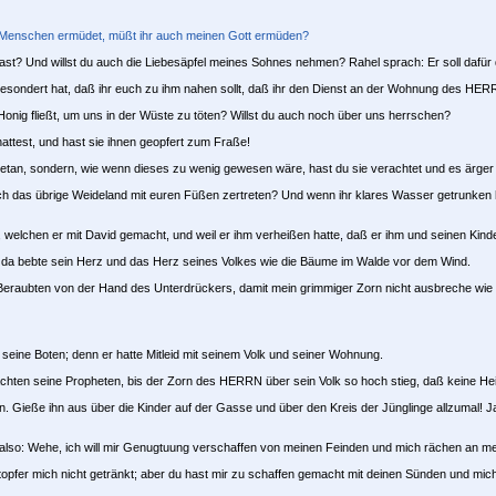
hr Menschen ermüdet, müßt ihr auch meinen Gott ermüden?
t? Und willst du auch die Liebesäpfel meines Sohnes nehmen? Rahel sprach: Er soll dafür di
esondert hat, daß ihr euch zu ihm nahen sollt, daß ihr den Dienst an der Wohnung des HER
onig fließt, um uns in der Wüste zu töten? Willst du auch noch über uns herrschen?
ttest, und hast sie ihnen geopfert zum Fraße!
getan, sondern, wie wenn dieses zu wenig gewesen wäre, hast du sie verachtet und es ärger g
och das übrige Weideland mit euren Füßen zertreten? Und wenn ihr klares Wasser getrunken 
welchen er mit David gemacht, und weil er ihm verheißen hatte, daß er ihm und seinen Kin
 da bebte sein Herz und das Herz seines Volkes wie die Bäume im Walde vor dem Wind.
 Beraubten von der Hand des Unterdrückers, damit mein grimmiger Zorn nicht ausbreche wie 
seine Boten; denn er hatte Mitleid mit seinem Volk und seiner Wohnung.
achten seine Propheten, bis der Zorn des HERRN über sein Volk so hoch stieg, daß keine He
 Gieße ihn aus über die Kinder auf der Gasse und über den Kreis der Jünglinge allzumal! J
also: Wehe, ich will mir Genugtuung verschaffen von meinen Feinden und mich rächen an m
opfer mich nicht getränkt; aber du hast mir zu schaffen gemacht mit deinen Sünden und mic