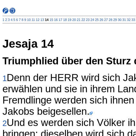
1
2
3
4
5
6
7
8
9
10
11
12
13
14
15
16
17
18
19
20
21
22
23
24
25
26
27
28
29
30
31
32
33
Jesaja 14
Triumphlied über den Sturz
Denn der HERR wird sich Jak
1
erwählen und sie in ihrem Lan
Fremdlinge werden sich ihnen
Jakobs beigesellen.
Und es werden sich Völker ih
2
bringen; dieselben wird sich 