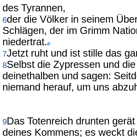
des Tyrannen,
der die Völker in seinem Übe
6
Schlägen, der im Grimm Natio
niedertrat.
Jetzt ruht und ist stille das 
7
Selbst die Zypressen und die
8
deinethalben und sagen: Seit
niemand herauf, um uns abzu
Das Totenreich drunten gerät 
9
deines Kommens; es weckt die 