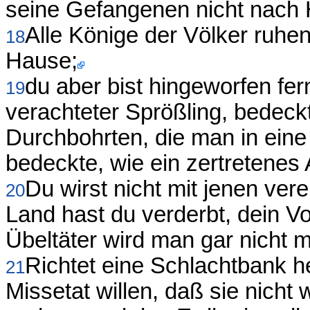
seine Gefangenen nicht nach 
Alle Könige der Völker ruhen
18
Hause;
du aber bist hingeworfen fe
19
verachteter Sprößling, bedec
Durchbohrten, die man in eine
bedeckte, wie ein zertretenes
Du wirst nicht mit jenen ver
20
Land hast du verderbt, dein 
Übeltäter wird man gar nicht 
Richtet eine Schlachtbank he
21
Missetat willen, daß sie nich