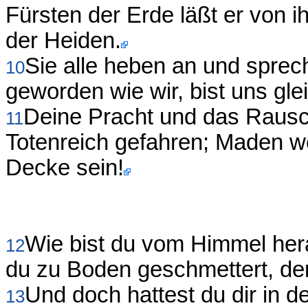
Fürsten der Erde läßt er von i
der Heiden.
Sie alle heben an und sprec
10
geworden wie wir, bist uns gl
Deine Pracht und das Rausch
11
Totenreich gefahren; Maden w
Decke sein!
Wie bist du vom Himmel hera
12
du zu Boden geschmettert, der
Und doch hattest du dir in 
13