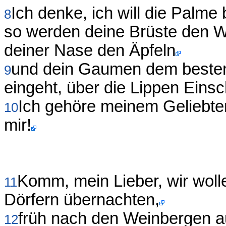
Ich denke, ich will die Palme
8
so werden deine Brüste den W
deiner Nase den Äpfeln
und dein Gaumen dem besten 
9
eingeht, über die Lippen Einsch
Ich gehöre meinem Geliebten
10
mir!
Komm, mein Lieber, wir woll
11
Dörfern übernachten,
früh nach den Weinbergen a
12