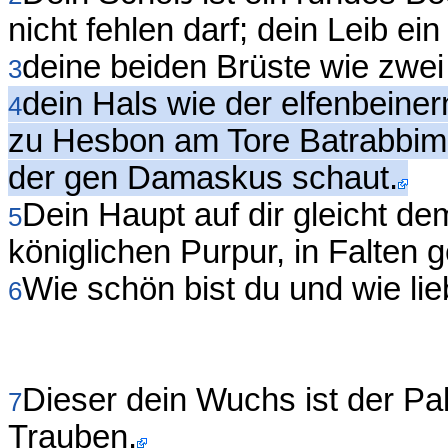
nicht fehlen darf; dein Leib ei
deine beiden Brüste wie zwei
3
dein Hals wie der elfenbeine
4
zu Hesbon am Tore Batrabbim,
der gen Damaskus schaut.
Dein Haupt auf dir gleicht d
5
königlichen Purpur, in Falten 
Wie schön bist du und wie lie
6
Dieser dein Wuchs ist der Pa
7
Trauben.