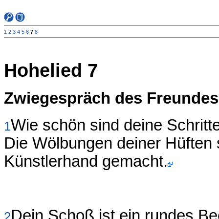
1
2
3
4
5
6
7
8
Hohelied 7
Zwiegespräch des Freundes
Wie schön sind deine Schritte
1
Die Wölbungen deiner Hüften 
Künstlerhand gemacht.
Dein Schoß ist ein rundes B
2