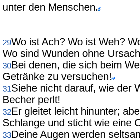
unter den Menschen.
Wo ist Ach? Wo ist Weh? Wo 
29
Wo sind Wunden ohne Ursach
Bei denen, die sich beim W
30
Getränke zu versuchen!
Siehe nicht darauf, wie der We
31
Becher perlt!
Er gleitet leicht hinunter; ab
32
Schlange und sticht wie eine O
Deine Augen werden seltsam
33