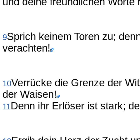
und deine freundlichen Worte
Sprich keinem Toren zu; denn
9
verachten!
Verrücke die Grenze der Witw
10
der Waisen!
Denn ihr Erlöser ist stark; d
11