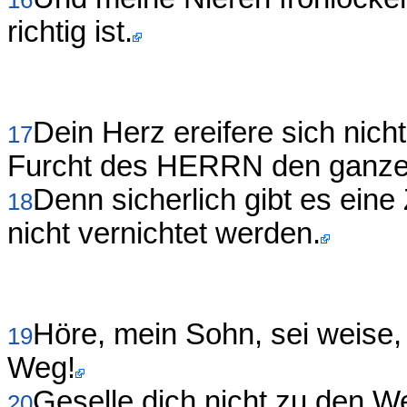
16
richtig ist.
Dein Herz ereifere sich nicht
17
Furcht des HERRN den ganze
Denn sicherlich gibt es eine
18
nicht vernichtet werden.
Höre, mein Sohn, sei weise,
19
Weg!
Geselle dich nicht zu den W
20