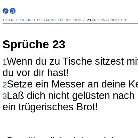
1
2
3
4
5
6
7
8
9
10
11
12
13
14
15
16
17
18
19
20
21
22
23
24
25
26
27
28
29
30
31
Sprüche 23
Wenn du zu Tische sitzest m
1
du vor dir hast!
Setze ein Messer an deine Keh
2
Laß dich nicht gelüsten nach
3
ein trügerisches Brot!