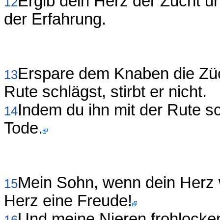
Ergib dein Herz der Zucht u
12
der Erfahrung.
Erspare dem Knaben die Züch
13
Rute schlägst, stirbt er nicht.
Indem du ihn mit der Rute sc
14
Tode.
Mein Sohn, wenn dein Herz w
15
Herz eine Freude!
Und meine Nieren frohlocke