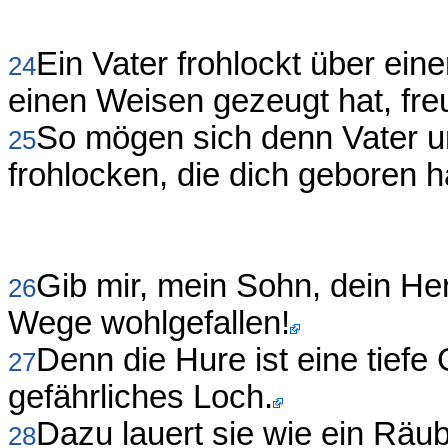
Ein Vater frohlockt über ei
24
einen Weisen gezeugt hat, freu
So mögen sich denn Vater u
25
frohlocken, die dich geboren h
Gib mir, mein Sohn, dein He
26
Wege wohlgefallen!
Denn die Hure ist eine tiefe
27
gefährliches Loch.
Dazu lauert sie wie ein Räu
28