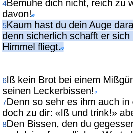
Bemühe dich nicht, reich zu 
4
davon!
Kaum hast du dein Auge darau
5
denn sicherlich schafft er sich
Himmel fliegt.
Iß kein Brot bei einem Mißgün
6
seinen Leckerbissen!
Denn so sehr es ihm auch in d
7
doch zu dir: «Iß und trink!» abe
Den Bissen, den du gegessen
8