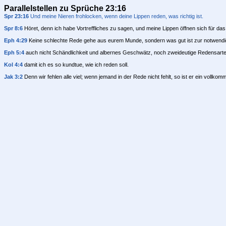
Parallelstellen zu Sprüche 23:16
Spr 23:16
Und meine Nieren frohlocken, wenn deine Lippen reden, was richtig ist.
Spr 8:6
Höret, denn ich habe Vortreffliches zu sagen, und meine Lippen öffnen sich für das
Eph 4:29
Keine schlechte Rede gehe aus eurem Munde, sondern was gut ist zur notwendi
Eph 5:4
auch nicht Schändlichkeit und albernes Geschwätz, noch zweideutige Redensarte
Kol 4:4
damit ich es so kundtue, wie ich reden soll.
Jak 3:2
Denn wir fehlen alle viel; wenn jemand in der Rede nicht fehlt, so ist er ein vollk