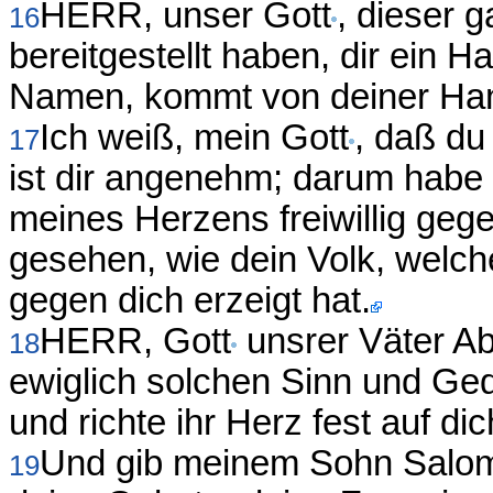
HERR, unser Gott
, dieser 
16
bereitgestellt haben, dir ein H
Namen, kommt von deiner Hand,
Ich weiß, mein Gott
, daß du
17
ist dir angenehm; darum habe i
meines Herzens freiwillig geg
gesehen, wie dein Volk, welches
gegen dich erzeigt hat.
HERR, Gott
unsrer Väter Ab
18
ewiglich solchen Sinn und Ge
und richte ihr Herz fest auf dic
Und gib meinem Sohn Salomo
19