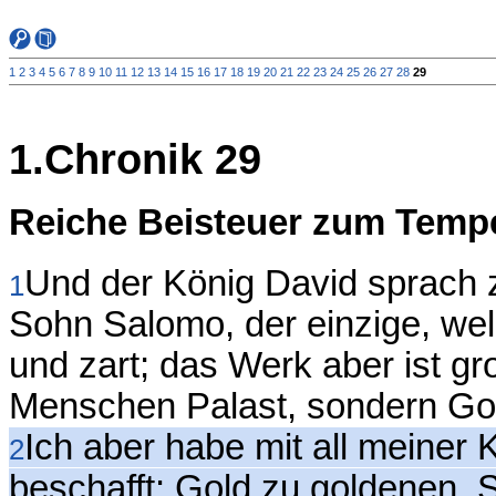
1
2
3
4
5
6
7
8
9
10
11
12
13
14
15
16
17
18
19
20
21
22
23
24
25
26
27
28
29
1.Chronik 29
Reiche Beisteuer zum Temp
Und der König David sprach
1
Sohn Salomo, der einzige, we
und zart; das Werk aber ist gro
Menschen Palast, sondern Go
Ich aber habe mit all meiner 
2
beschafft: Gold zu goldenen, S