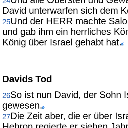
Und alle Obersten und Gewa
24
David unterwarfen sich dem K
Und der HERR machte Salom
25
und gab ihm ein herrliches Kön
König über Israel gehabt hat.
Davids Tod
So ist nun David, der Sohn I
26
gewesen.
Die Zeit aber, die er über Isr
27
Hebron regierte er sieben Jahr