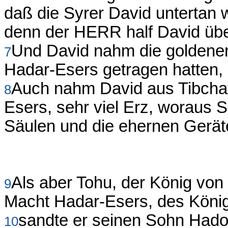
daß die Syrer David untertan
denn der HERR half David über
Und David nahm die goldenen
7
Hadar-Esers getragen hatten,
Auch nahm David aus Tibchat
8
Esers, sehr viel Erz, woraus
Säulen und die ehernen Gerät
Als aber Tohu, der König von
9
Macht Hadar-Esers, des König
sandte er seinen Sohn Hado
10