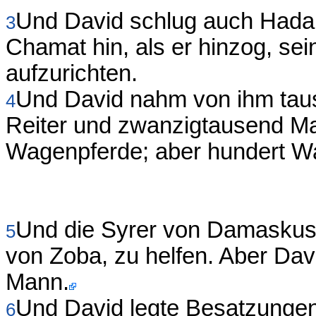
Und David schlug auch Hadar
3
Chamat hin, als er hinzog, s
aufzurichten.
Und David nahm von ihm ta
4
Reiter und zwanzigtausend Ma
Wagenpferde; aber hundert Wag
Und die Syrer von Damaskus
5
von Zoba, zu helfen. Aber Da
Mann.
Und David legte Besatzungen
6