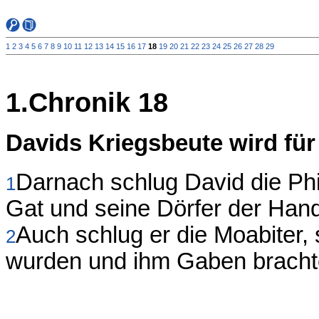
1
2
3
4
5
6
7
8
9
10
11
12
13
14
15
16
17
18
19
20
21
22
23
24
25
26
27
28
29
1.Chronik 18
Davids Kriegsbeute wird fü
Darnach schlug David die Phil
1
Gat und seine Dörfer der Hand 
Auch schlug er die Moabiter,
2
wurden und ihm Gaben bracht