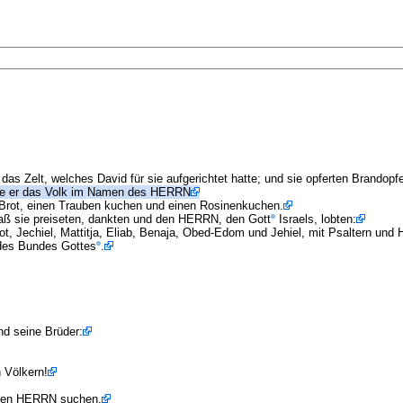
 das Zelt, welches David für sie aufgerichtet hatte; und sie opferten Brandop
ete er das Volk im Namen des HERRN
b Brot, einen Trauben kuchen und einen Rosinenkuchen.
daß sie preiseten, dankten und den HERRN, den Gott
Israels, lobten:
t, Jechiel, Mattitja, Eliab, Benaja, Obed-Edom und Jehiel, mit Psaltern und H
 des Bundes Gottes
.
d seine Brüder:
 Völkern!
e den HERRN suchen.