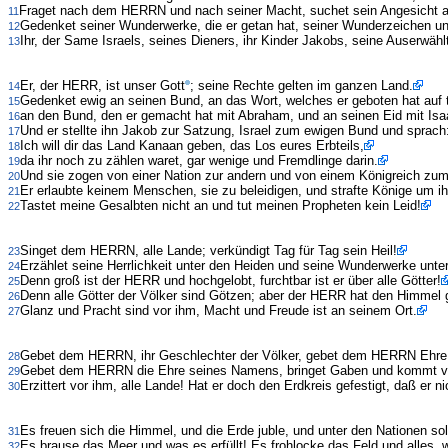
Fraget nach dem HERRN und nach seiner Macht, suchet sein Angesicht al
11
Gedenket seiner Wunderwerke, die er getan hat, seiner Wunderzeichen un
12
Ihr, der Same Israels, seines Dieners, ihr Kinder Jakobs, seine Auserwähl
13
Er, der HERR, ist unser Gott
; seine Rechte gelten im ganzen Land.
14
Gedenket ewig an seinen Bund, an das Wort, welches er geboten hat auf 
15
an den Bund, den er gemacht hat mit Abraham, und an seinen Eid mit Isa
16
Und er stellte ihn Jakob zur Satzung, Israel zum ewigen Bund und sprach
17
Ich will dir das Land Kanaan geben, das Los eures Erbteils,
18
da ihr noch zu zählen waret, gar wenige und Fremdlinge darin.
19
Und sie zogen von einer Nation zur andern und von einem Königreich zum
20
Er erlaubte keinem Menschen, sie zu beleidigen, und strafte Könige um ihr
21
Tastet meine Gesalbten nicht an und tut meinen Propheten kein Leid!
22
Singet dem HERRN, alle Lande; verkündigt Tag für Tag sein Heil!
23
Erzählet seine Herrlichkeit unter den Heiden und seine Wunderwerke unter
24
Denn groß ist der HERR und hochgelobt, furchtbar ist er über alle Götter!
25
Denn alle Götter der Völker sind Götzen; aber der HERR hat den Himmel
26
Glanz und Pracht sind vor ihm, Macht und Freude ist an seinem Ort.
27
Gebet dem HERRN, ihr Geschlechter der Völker, gebet dem HERRN Ehre
28
Gebet dem HERRN die Ehre seines Namens, bringet Gaben und kommt vo
29
Erzittert vor ihm, alle Lande! Hat er doch den Erdkreis gefestigt, daß er n
30
Es freuen sich die Himmel, und die Erde juble, und unter den Nationen s
31
Es brause das Meer und was es erfüllt! Es frohlocke das Feld und alles, w
32