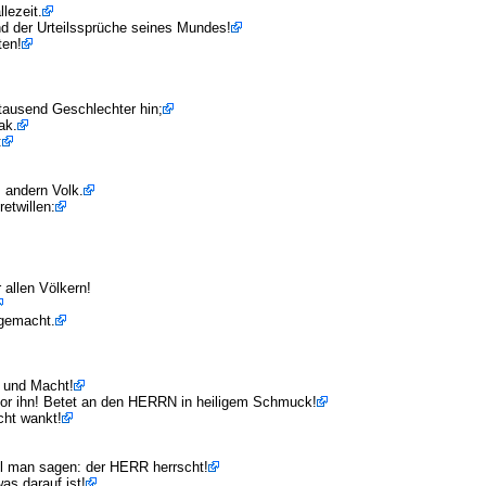
lezeit.
d der Urteilssprüche seines Mundes!
ten!
tausend Geschlechter hin;
ak.
:
 andern Volk.
etwillen:
 allen Völkern!
 gemacht.
 und Macht!
r ihn! Betet an den HERRN in heiligem Schmuck!
icht wankt!
oll man sagen: der HERR herrscht!
as darauf ist!