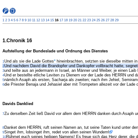
1
2
3
4
5
6
7
8
9
10
11
12
13
14
15
16
17
18
19
20
21
22
23
24
25
26
27
28
29
1.Chronik 16
Aufstellung der Bundeslade und Ordnung des Dienstes
Und als sie die Lade Gottes
hineinbrachten, setzten sie dieselbe mitten in
1
Und nachdem David die Brandopfer und Dankopfer vollbracht hatte, segn
2
und teilte aus an jedermann in Israel, an Männer und Weiber, je einen Lai
3
Und er bestellte etliche Leviten zu Dienern vor der Lade des HERRN und 
4
nämlich Asaph als ersten, Sacharja als zweiten; nach ihm Jehiel, Semiramo
5
die Priester Benaja und Jehasiel aber mit Trompeten allezeit vor der Lade
6
Davids Danklied
Zu derselben Zeit ließ David vor allem dem HERRN danken durch Asaph un
7
Danket dem HERRN, ruft seinen Namen an, tut seine Taten kund unter den
8
Singet ihm, lobsinget ihm, redet von allen seinen Wundern!
9
Rühmet euch seines heiligen Namens! Es freue sich das Herz derer, di
10