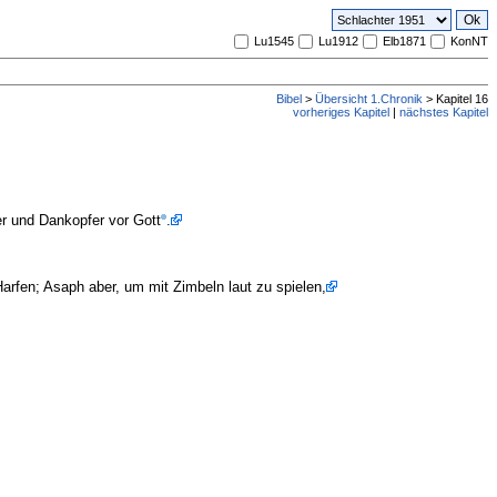
Lu1545
Lu1912
Elb1871
KonNT
Bibel
>
Übersicht 1.Chronik
> Kapitel 16
vorheriges Kapitel
|
nächstes Kapitel
fer und Dankopfer vor Gott
.
arfen; Asaph aber, um mit Zimbeln laut zu spielen,